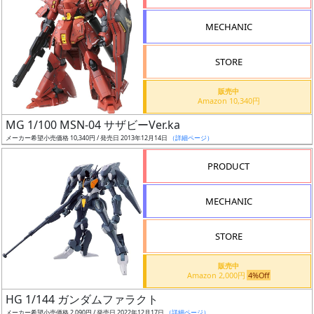
形
MECHANIC
色
STORE
シ
販売中
Amazon 10,340円
リ
MG 1/100 MSN-04 サザビーVer.ka
ー
メーカー希望小売価格 10,340円 / 発売日 2013年12月14日
（詳細ページ）
ズ・
タ
PRODUCT
イ
ト
MECHANIC
ル
STORE
販売中
状
Amazon 2,000円
4%Off
況
HG 1/144 ガンダムファラクト
メーカー希望小売価格 2,090円 / 発売日 2022年12月17日
（詳細ページ）