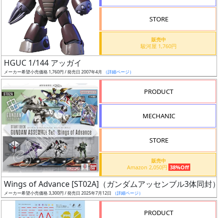
STORE
販売中
駿河屋 1,760円
割
HGUC 1/144 アッガイ
引
メーカー希望小売価格 1,760円 / 発売日 2007年4月
（詳細ページ）
PRODUCT
販
MECHANIC
路
STORE
店
販売中
Amazon 2,050円
38%Off
舗
Wings of Advance [ST02A]（ガンダムアッセンブル3体同封
メーカー希望小売価格 3,300円 / 発売日 2025年7月12日
（詳細ページ）
PRODUCT