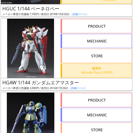
日
HGUC 1/144 ペーネロペー
発
メーカー希望小売価格 7,700円 / 発売日 2019年10月26日
（詳細ページ）
売
PRODUCT
Web
MECHANIC
プッ
シュ
通知
STORE
対象
販売中
WonderToys 2,090円
ギ
HGAW 1/144 ガンダムエアマスター
ャ
メーカー希望小売価格 2,090円 / 発売日 2014年7月26日
（詳細ページ）
ラ
リ
PRODUCT
ー
あ
MECHANIC
り
STORE