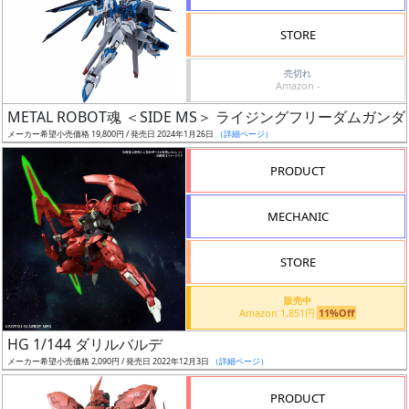
検
STORE
索
売切れ
Amazon -
METAL ROBOT魂 ＜SIDE MS＞ ライジングフリーダムガンダ
グ
メーカー希望小売価格 19,800円 / 発売日 2024年1月26日
（詳細ページ）
レ
ー
PRODUCT
ド
MECHANIC
ス
STORE
ケ
販売中
ー
Amazon 1,851円
11%Off
ル
HG 1/144 ダリルバルデ
メーカー希望小売価格 2,090円 / 発売日 2022年12月3日
（詳細ページ）
PRODUCT
成