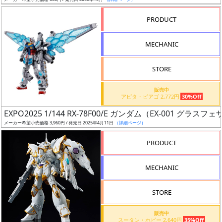
ア
PRODUCT
ー
ト
MECHANIC
イ
ラ
ス
STORE
ト
販売中
レ
アピタ・ピアゴ 2,772円
30%Off
ー
EXPO2025 1/144 RX-78F00/E ガンダム（EX-001 グラス
タ
メーカー希望小売価格 3,960円 / 発売日 2025年4月11日
（詳細ページ）
ー
PRODUCT
MECHANIC
付
属
STORE
品
（β）
販売中
スータン・ホビー 2,640円
35%Off