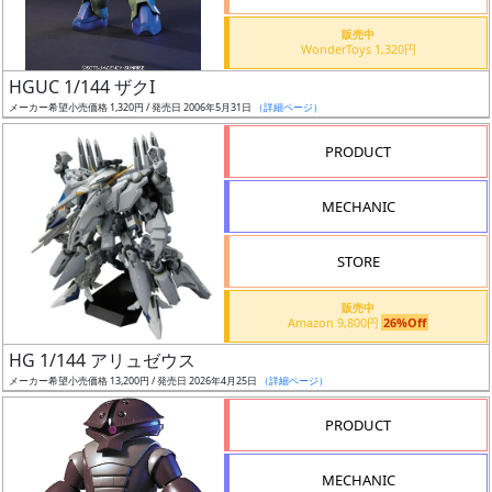
価
格
販売中
WonderToys 1,320円
改
定
HGUC 1/144 ザクI
メーカー希望小売価格 1,320円 / 発売日 2006年5月31日
（詳細ページ）
予
定
PRODUCT
発
MECHANIC
売
時
STORE
期
販売中
Amazon 9,800円
26%Off
HG 1/144 アリュゼウス
メーカー希望小売価格 13,200円 / 発売日 2026年4月25日
（詳細ページ）
再
PRODUCT
販
月
MECHANIC