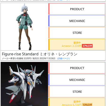
売
切
PRODUCT
含
む
MECHANIC
開
STORE
始
前
販売中
Amazon 2,224円
37%Off
抽
Figure-rise Standard ミオリネ・レンブラン
選
メーカー希望小売価格 3,520円 / 発売日 2022年11月26日
（詳細ページ）
中
PRODUCT
在
MECHANIC
庫
復
STORE
活
販売中
近
Amazon 6,723円
13%Off