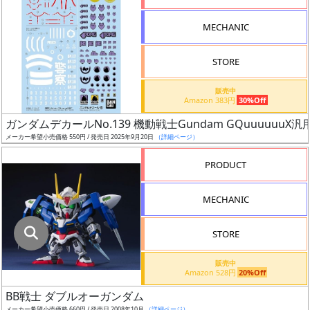
指
定
MECHANIC
し
た
STORE
店
舗
販売中
Amazon 383円
30%Off
が
最
ガンダムデカールNo.139 機動戦士Gundam GQuuuuuuX汎
安
メーカー希望小売価格 550円 / 発売日 2025年9月20日
（詳細ページ）
値
PRODUCT
の
み
MECHANIC
表
示
STORE
ボ
販売中
ッ
Amazon 528円
20%Off
ク
BB戦士 ダブルオーガンダム
ス
メーカー希望小売価格 660円 / 発売日 2008年10月
（詳細ページ）