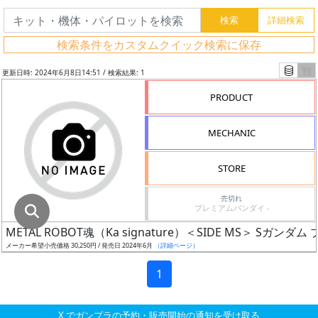
グ
レ
検索条件をカスタムクイック検索に保存
ー
ド
更新日時: 2024年6月8日14:51 / 検索結果: 1
PRODUCT
ス
MECHANIC
ケ
ー
STORE
ル
売切れ
プレミアムバンダイ -
METAL ROBOT魂（Ka signature）＜SIDE MS＞ S
成
メーカー希望小売価格 30,250円 / 発売日 2024年6月
（詳細ページ）
形
色
1
X でガンプラの予約・販売開始の通知を受け取る