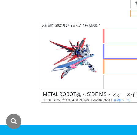
グ
レ
ー
更新日時: 2024年6月9日7:51 / 検索結果: 1
ド
ス
ケ
ー
ル
METAL ROBOT魂 ＜SIDE MS＞フォ
メーカー希望小売価格 14,300円 / 発売日 2021年5月22日
（詳細ページ）
成
形
色