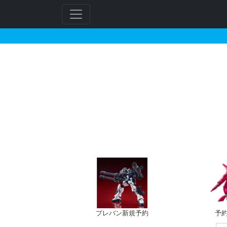
METAL ROBOT魂 
フ
リ
ー
ワ
ー
ド
検
索
プレバン新規予約
予