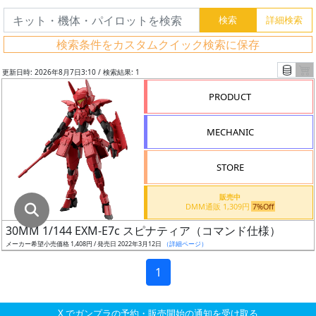
グ
レ
検索条件をカスタムクイック検索に保存
ー
ド
更新日時: 2026年8月7日3:10 / 検索結果: 1
PRODUCT
ス
MECHANIC
ケ
ー
STORE
ル
販売中
DMM通販 1,309円
7%Off
30MM 1/144 EXM-E7c スピナティア（コマンド仕様）
成
メーカー希望小売価格 1,408円 / 発売日 2022年3月12日
（詳細ページ）
形
色
1
X でガンプラの予約・販売開始の通知を受け取る