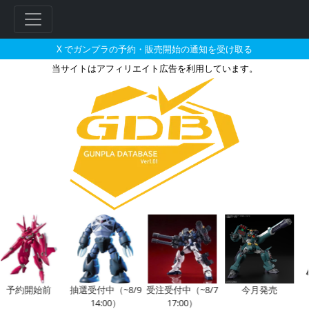
X でガンプラの予約・販売開始の通知を受け取る
当サイトはアフィリエイト広告を利用しています。
30MM 1/144 EXM-E7c 
フ
リ
ー
ワ
ー
ド
検
索
予約開始前
抽選受付中（~8/9
受注受付中（~8/7
今月発売
14:00）
17:00）