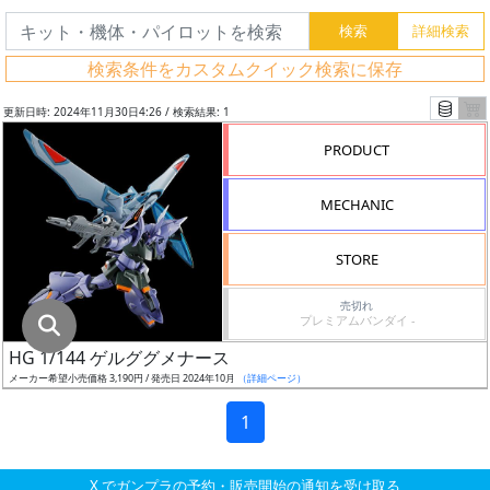
グ
レ
検索条件をカスタムクイック検索に保存
ー
ド
更新日時: 2024年11月30日4:26 / 検索結果: 1
PRODUCT
ス
MECHANIC
ケ
ー
STORE
ル
売切れ
プレミアムバンダイ -
HG 1/144 ゲルググメナース
成
メーカー希望小売価格 3,190円 / 発売日 2024年10月
（詳細ページ）
形
色
1
X でガンプラの予約・販売開始の通知を受け取る