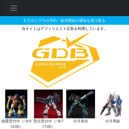
X でガンプラの予約・販売開始の通知を受け取る
当サイトはアフィリエイト広告を利用しています。
HG 1/144 ゲルググメナースの
フ
リ
ー
ワ
ー
ド
検
索
抽選受付中（~8/9
受注受付中（~8/7
今月発売
今月再販
14:00）
17:00）