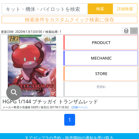
グ
レ
検索条件をカスタムクイック検索に保存
ー
ド
更新日時: 2020年1月1日0:00 / 検索結果: 1
PRODUCT
ス
MECHANIC
ケ
ー
STORE
ル
売切れ
-
HGPG 1/144 プチッガイ トランザムレッド
成
メーカー希望小売価格 550円 / 発売日 2017年11月3日
（詳細ページ）
形
色
1
X でガンプラの予約・販売開始の通知を受け取る