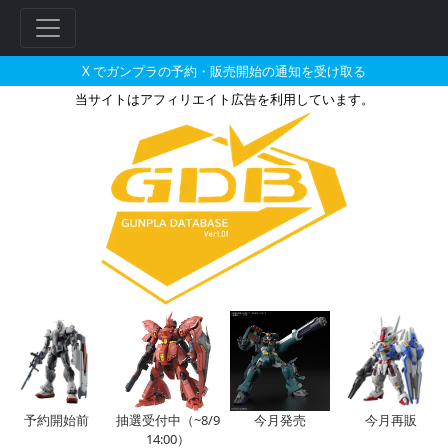
X でガンプラの予約・販売開始の通知を受け取る
当サイトはアフィリエイト広告を利用しています。
HGPG 1/144 プチッガイ ト
フ
リ
ー
ワ
ー
ド
検
索
予約開始前
抽選受付中（~8/9
今月発売
今月再販
14:00）