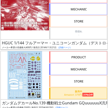
形
MECHANIC
色
STORE
シ
売切れ
-
リ
HGUC 1/144 フルアーマー・ユニコーンガンダム（デスト
ー
メーカー希望小売価格 4,400円 / 発売日 2014年11月21日
（詳細ページ）
ズ・
タ
PRODUCT
イ
ト
MECHANIC
ル
STORE
販売中
状
Amazon 379円
31%Off
況
ガンダムデカールNo.139 機動戦士Gundam GQuuuuuuX汎
メーカー希望小売価格 550円 / 発売日 2025年9月20日
（詳細ページ）