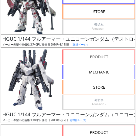
検
STORE
索
売切れ
Amazon -
HGUC 1/144 フルアーマー・ユニコーンガンダム（デストロ
グ
メーカー希望小売価格 3,740円 / 発売日 2016年6月18日
（詳細ページ）
レ
ー
PRODUCT
ド
MECHANIC
ス
STORE
ケ
売切れ
ー
Amazon -
ル
HGUC 1/144 フルアーマー・ユニコーンガンダム（ユニコ
メーカー希望小売価格 3,300円 / 発売日 2013年5月2日
（詳細ページ）
PRODUCT
成