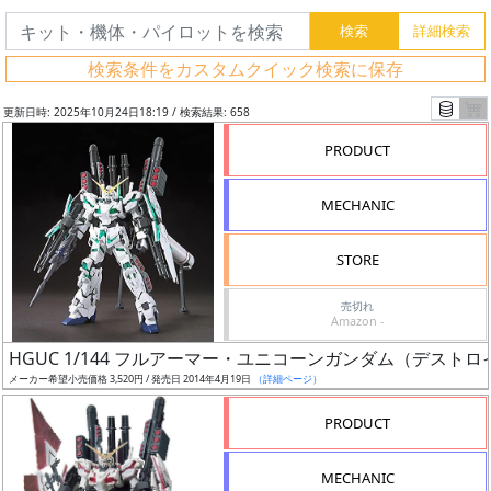
検索条件をカスタムクイック検索に保存
更新日時: 2025年10月24日18:19 / 検索結果: 658
PRODUCT
MECHANIC
STORE
売切れ
Amazon -
フ
HGUC 1/144 フルアーマー・ユニコーンガンダム（デスト
リ
メーカー希望小売価格 3,520円 / 発売日 2014年4月19日
（詳細ページ）
ー
PRODUCT
ワ
ー
MECHANIC
ド