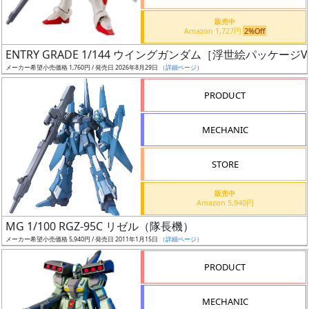
価
格
販売中
Amazon 1,727円
2%Off
改
定
ENTRY GRADE 1/144 ウイングガンダム［浮世絵パッケージVe
メーカー希望小売価格 1,760円 / 発売日 2026年8月29日
（詳細ページ）
予
定
PRODUCT
発
MECHANIC
売
時
STORE
期
販売中
Amazon 5,940円
MG 1/100 RGZ-95C リゼル（隊長機）
メーカー希望小売価格 5,940円 / 発売日 2011年1月15日
（詳細ページ）
再
PRODUCT
販
月
MECHANIC