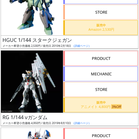
STORE
販売中
Amazon 2,530円
割
HGUC 1/144 スタークジェガン
引
メーカー希望小売価格 2,530円 / 発売日 2010年2月18日
（詳細ページ）
PRODUCT
販
MECHANIC
路
STORE
店
販売中
アニメイト 4,800円
3%Off
舗
RG 1/144 νガンダム
メーカー希望小売価格 4,950円 / 発売日 2019年8月10日
（詳細ページ）
PRODUCT