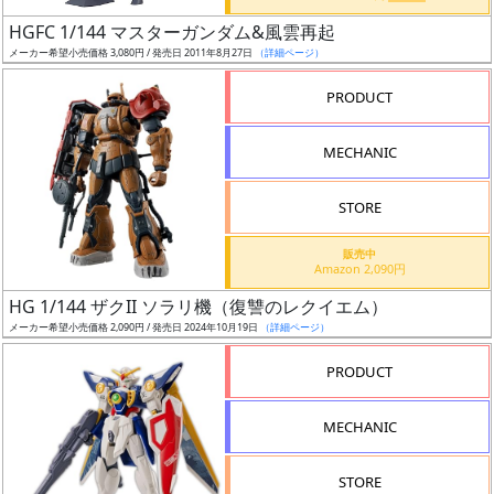
日
HGFC 1/144 マスターガンダム&風雲再起
発
メーカー希望小売価格 3,080円 / 発売日 2011年8月27日
（詳細ページ）
売
PRODUCT
Web
MECHANIC
プッ
シュ
通知
STORE
対象
販売中
Amazon 2,090円
ギ
HG 1/144 ザクII ソラリ機（復讐のレクイエム）
ャ
メーカー希望小売価格 2,090円 / 発売日 2024年10月19日
（詳細ページ）
ラ
リ
PRODUCT
ー
あ
MECHANIC
り
STORE