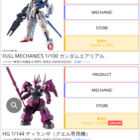
指
定
MECHANIC
し
た
STORE
店
舗
販売中
EDION 4,180円
が
最
FULL MECHANICS 1/100 ガンダムエアリアル
安
メーカー希望小売価格 4,180円 / 発売日 2023年4月22日
（詳細ページ）
値
PRODUCT
の
み
MECHANIC
表
示
STORE
ボ
販売中
ッ
Amazon 1,180円
33%Off
ク
HG 1/144 ディランザ（グエル専用機）
ス
メーカー希望小売価格 1,760円 / 発売日 2022年10月8日
（詳細ページ）