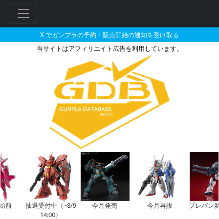
X でガンプラの予約・販売開始の通知を受け取る
当サイトはアフィリエイト広告を利用しています。
HGUC 1/144 フルアーマ
前
抽選受付中（~8/9
今月発売
今月再販
プレバン新規
14:00）