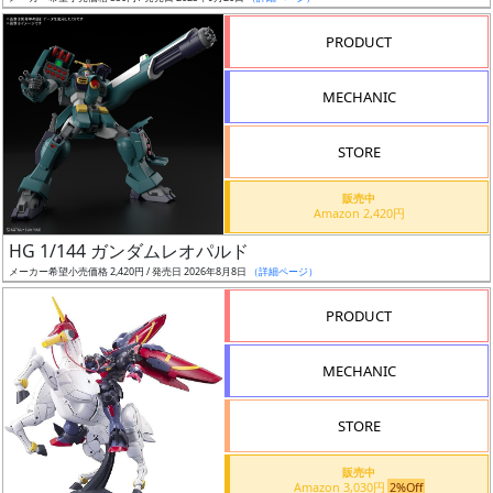
売
切
PRODUCT
含
む
MECHANIC
開
STORE
始
前
販売中
Amazon 2,420円
抽
HG 1/144 ガンダムレオパルド
選
メーカー希望小売価格 2,420円 / 発売日 2026年8月8日
（詳細ページ）
中
PRODUCT
在
MECHANIC
庫
復
STORE
活
販売中
近
Amazon 3,030円
2%Off