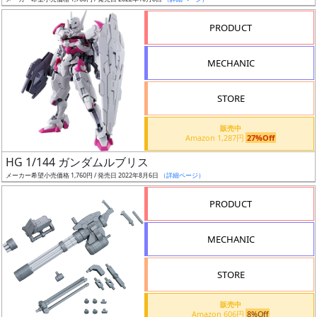
ア
PRODUCT
ー
ト
MECHANIC
イ
ラ
ス
STORE
ト
販売中
レ
Amazon 1,287円
27%Off
ー
HG 1/144 ガンダムルブリス
タ
メーカー希望小売価格 1,760円 / 発売日 2022年8月6日
（詳細ページ）
ー
PRODUCT
MECHANIC
付
属
STORE
品
（β）
販売中
Amazon 606円
8%Off