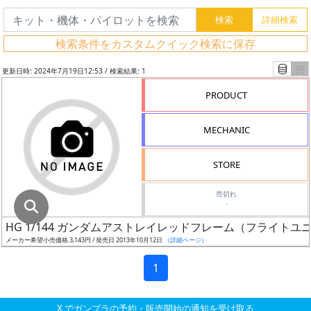
グ
レ
検索条件をカスタムクイック検索に保存
ー
ド
更新日時: 2024年7月19日12:53 / 検索結果: 1
PRODUCT
ス
MECHANIC
ケ
ー
STORE
ル
売切れ
-
HG 1/144 ガンダムアストレイレッドフレーム（フライトユ
成
メーカー希望小売価格 3,143円 / 発売日 2013年10月12日
（詳細ページ）
形
色
1
X でガンプラの予約・販売開始の通知を受け取る