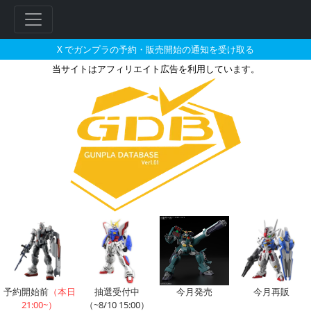
X でガンプラの予約・販売開始の通知を受け取る
当サイトはアフィリエイト広告を利用しています。
HG 1/144 ガンダムアストレ
フ
リ
ー
ワ
ー
ド
検
索
予約開始前
（本日
抽選受付中
今月発売
今月再販
21:00~）
（~8/10 15:00）