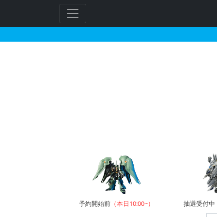
HG 1/144 フォーエ
フ
リ
ー
ワ
ー
ド
検
索
予約開始前
（本日10:00~）
抽選受付中