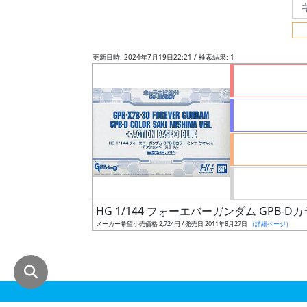
グ
レ
ー
更新日時: 2024年7月19日22:21 / 検索結果: 1
ド
ス
ケ
ー
ル
HG 1/144 フォーエバーガンダム GPB-D
メーカー希望小売価格 2,724円 / 発売日 2011年8月27日
（詳細ページ）
成
形
色