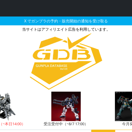
X でガンプラの予約・販売開始の通知を受け取る
当サイトはアフィリエイト広告を利用しています。
バーガンダム GPB-Dカラ
（~本日14:00）
受注受付中（~8/7 17:00）
今月