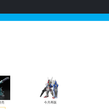
ー ミシマ・サキ Ver.+
発売
今月再販