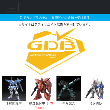
X でガンプラの予約・販売開始の通知を受け取る
当サイトはアフィリエイト広告を利用しています。
MG 1/100 ガンダムアストレ
フ
リ
ー
ワ
ー
ド
検
索
予約開始前
抽選受付中
（~本
今月発売
今月再販
日14:00）