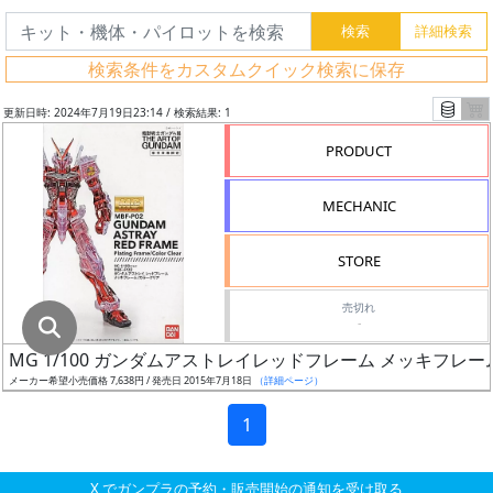
グ
レ
検索条件をカスタムクイック検索に保存
ー
ド
更新日時: 2024年7月19日23:14 / 検索結果: 1
PRODUCT
ス
MECHANIC
ケ
ー
STORE
ル
売切れ
-
MG 1/100 ガンダムアストレイレッドフレーム メッキフレ
成
メーカー希望小売価格 7,638円 / 発売日 2015年7月18日
（詳細ページ）
形
色
1
X でガンプラの予約・販売開始の通知を受け取る