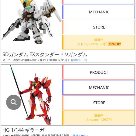
指
定
MECHANIC
し
た
STORE
店
舗
販売中
ヨドバシ.com 533円
19%Off
が
最
SDガンダム EXスタンダード νガンダム
安
メーカー希望小売価格 660円 / 発売日 2020年12月12日
（詳細ページ）
値
PRODUCT
の
み
MECHANIC
表
示
STORE
ボ
販売中
ッ
Amazon 1,980円
ク
HG 1/144 ギラーガ
ス
メーカー希望小売価格 1,980円 / 発売日 2012年6月16日
（詳細ページ）