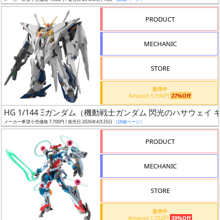
ア
PRODUCT
ー
ト
MECHANIC
イ
ラ
ス
STORE
ト
販売中
レ
Amazon 5,590円
27%Off
ー
HG 1/144 Ξガンダム（機動戦士ガンダム 閃光のハサウェイ
タ
メーカー希望小売価格 7,700円 / 発売日 2026年4月25日
（詳細ページ）
ー
PRODUCT
MECHANIC
付
属
STORE
品
（β）
販売中
Amazon 1,752円
39%Off