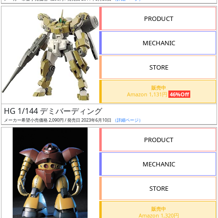
売
切
PRODUCT
含
む
MECHANIC
開
STORE
始
前
販売中
Amazon 1,131円
46%Off
抽
HG 1/144 デミバーディング
選
メーカー希望小売価格 2,090円 / 発売日 2023年6月10日
（詳細ページ）
中
PRODUCT
在
MECHANIC
庫
復
STORE
活
販売中
近
Amazon 1,320円