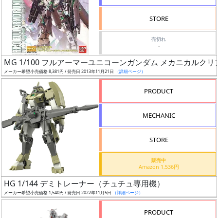
検
STORE
索
売切れ
-
MG 1/100 フルアーマーユニコーンガンダム メカニカルクリアV
グ
メーカー希望小売価格 8,381円 / 発売日 2013年11月21日
（詳細ページ）
レ
ー
PRODUCT
ド
MECHANIC
ス
STORE
ケ
販売中
ー
Amazon 1,536円
ル
HG 1/144 デミトレーナー（チュチュ専用機）
メーカー希望小売価格 1,540円 / 発売日 2022年11月5日
（詳細ページ）
PRODUCT
成