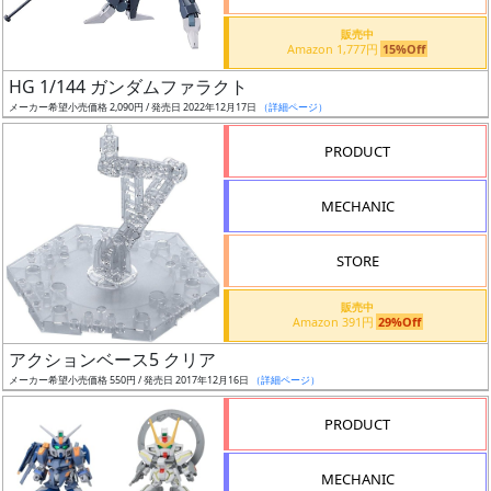
価
格
販売中
Amazon 1,777円
15%Off
改
定
HG 1/144 ガンダムファラクト
メーカー希望小売価格 2,090円 / 発売日 2022年12月17日
（詳細ページ）
予
定
PRODUCT
発
MECHANIC
売
時
STORE
期
販売中
Amazon 391円
29%Off
アクションベース5 クリア
メーカー希望小売価格 550円 / 発売日 2017年12月16日
（詳細ページ）
再
PRODUCT
販
月
MECHANIC