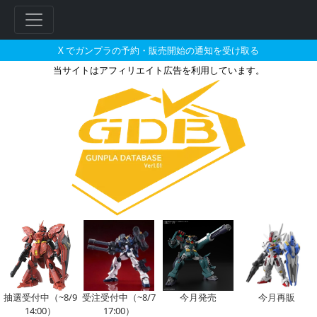
X でガンプラの予約・販売開始の通知を受け取る
当サイトはアフィリエイト広告を利用しています。
MG 1/100 RX-0 フルアー
抽選受付中（~8/9
受注受付中（~8/7
今月発売
今月再販
14:00）
17:00）