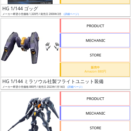
日
HG 1/144 ゴッグ
発
メーカー希望小売価格 1,320円 / 発売日 2000年3月
（詳細ページ）
売
PRODUCT
Web
MECHANIC
プッ
シュ
通知
STORE
対象
販売中
Amazon 880円
ギ
HG 1/144 ミラソウル社製フライトユニット装備
ャ
メーカー希望小売価格 880円 / 発売日 2023年1月14日
（詳細ページ）
ラ
リ
PRODUCT
ー
あ
MECHANIC
り
STORE