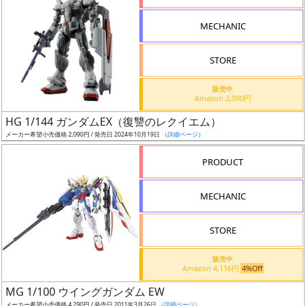
形
MECHANIC
色
STORE
シ
販売中
Amazon 2,090円
リ
HG 1/144 ガンダムEX（復讐のレクイエム）
ー
メーカー希望小売価格 2,090円 / 発売日 2024年10月19日
（詳細ページ）
ズ・
タ
PRODUCT
イ
ト
MECHANIC
ル
STORE
販売中
状
Amazon 4,116円
4%Off
況
MG 1/100 ウイングガンダム EW
メーカー希望小売価格 4,290円 / 発売日 2011年3月26日
（詳細ページ）