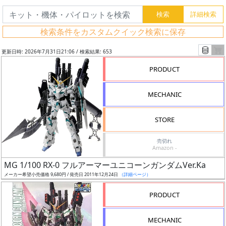
検索条件をカスタムクイック検索に保存
更新日時: 2026年7月31日21:06 / 検索結果: 653
PRODUCT
MECHANIC
STORE
売切れ
Amazon -
フ
MG 1/100 RX-0 フルアーマーユニコーンガンダムVer.Ka
リ
メーカー希望小売価格 9,680円 / 発売日 2011年12月24日
（詳細ページ）
ー
PRODUCT
ワ
ー
MECHANIC
ド