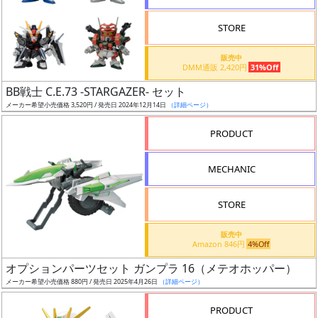
STORE
販売中
DMM通販 2,420円
31%Off
割
BB戦士 C.E.73 -STARGAZER- セット
引
メーカー希望小売価格 3,520円 / 発売日 2024年12月14日
（詳細ページ）
PRODUCT
販
MECHANIC
路
STORE
店
販売中
Amazon 846円
4%Off
舗
オプションパーツセット ガンプラ 16（メテオホッパー）
メーカー希望小売価格 880円 / 発売日 2025年4月26日
（詳細ページ）
PRODUCT