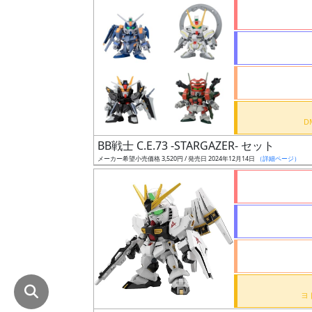
在
庫
復
活
近
日
発
BB戦士 C.E.73 -STARGAZER- セット
売
メーカー希望小売価格 3,520円 / 発売日 2024年12月14日
（詳細ページ）
Web
プッ
シュ
通知
対象
ギ
ャ