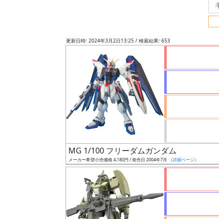
フ
リ
ー
更新日時: 2024年3月2日13:25 / 検索結果: 653
ワ
ー
ド
検
索
グ
レ
MG 1/100 フリーダムガンダム
ー
メーカー希望小売価格 4,180円 / 発売日 2004年7月
（詳細ページ）
ド
ス