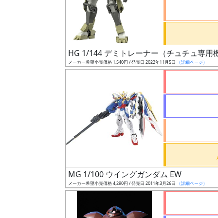
ケ
ー
ル
HG 1/144 デミトレーナー（チュチュ専用
メーカー希望小売価格 1,540円 / 発売日 2022年11月5日
（詳細ページ）
成
形
色
シ
リ
ー
ズ・
MG 1/100 ウイングガンダム EW
タ
メーカー希望小売価格 4,290円 / 発売日 2011年3月26日
（詳細ページ）
イ
ト
ル