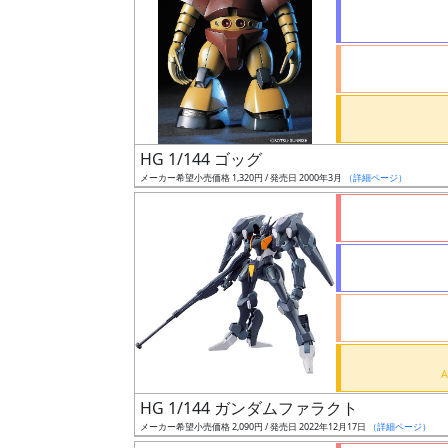
状
況
売
HG 1/144 ゴッグ
切
メーカー希望小売価格 1,320円 / 発売日 2000年3月
（詳細ページ）
含
む
開
始
前
抽
選
HG 1/144 ガンダムファラクト
中
メーカー希望小売価格 2,090円 / 発売日 2022年12月17日
（詳細ページ）