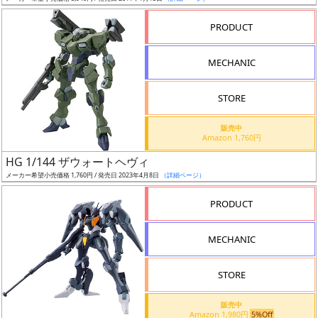
売
切
PRODUCT
含
む
MECHANIC
開
STORE
始
前
販売中
Amazon 1,760円
抽
HG 1/144 ザウォートヘヴィ
選
メーカー希望小売価格 1,760円 / 発売日 2023年4月8日
（詳細ページ）
中
PRODUCT
在
MECHANIC
庫
復
STORE
活
販売中
近
Amazon 1,980円
5%Off