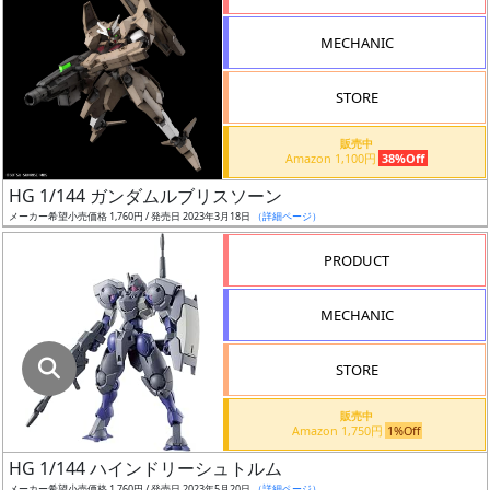
指
定
MECHANIC
し
た
STORE
店
舗
販売中
Amazon 1,100円
38%Off
が
最
HG 1/144 ガンダムルブリスソーン
安
メーカー希望小売価格 1,760円 / 発売日 2023年3月18日
（詳細ページ）
値
PRODUCT
の
み
MECHANIC
表
示
STORE
ボ
販売中
ッ
Amazon 1,750円
1%Off
ク
HG 1/144 ハインドリーシュトルム
ス
メーカー希望小売価格 1,760円 / 発売日 2023年5月20日
（詳細ページ）