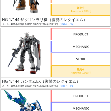
価
格
販売中
Amazon 2,090円
改
定
HG 1/144 ザクII ソラリ機（復讐のレクイエム）
メーカー希望小売価格 2,090円 / 発売日 2024年10月19日
（詳細ページ）
予
定
PRODUCT
発
MECHANIC
売
時
STORE
期
販売中
Amazon 2,090円
HG 1/144 ガンダムEX（復讐のレクイエム）
メーカー希望小売価格 2,090円 / 発売日 2024年10月19日
（詳細ページ）
再
PRODUCT
販
月
MECHANIC