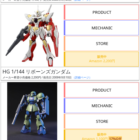
ア
PRODUCT
ー
ト
MECHANIC
イ
ラ
ス
STORE
ト
販売中
レ
Amazon 2,200円
ー
HG 1/144 リボーンズガンダム
タ
メーカー希望小売価格 2,200円 / 発売日 2009年9月10日
（詳細ページ）
ー
PRODUCT
MECHANIC
付
属
STORE
品
（β）
販売中
Amazon 1,100円
17%Off