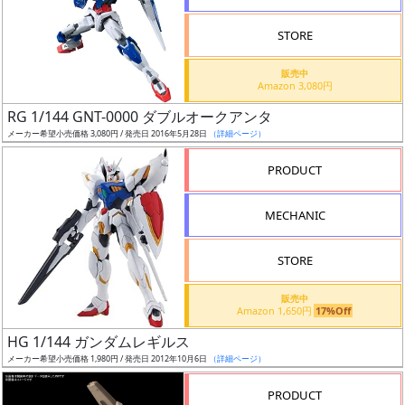
STORE
販売中
Amazon 3,080円
割
RG 1/144 GNT-0000 ダブルオークアンタ
引
メーカー希望小売価格 3,080円 / 発売日 2016年5月28日
（詳細ページ）
PRODUCT
販
MECHANIC
路
STORE
店
販売中
Amazon 1,650円
17%Off
舗
HG 1/144 ガンダムレギルス
メーカー希望小売価格 1,980円 / 発売日 2012年10月6日
（詳細ページ）
PRODUCT