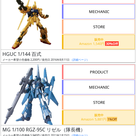
形
MECHANIC
色
STORE
シ
販売中
Amazon 1,540円
30%Off
リ
HGUC 1/144 百式
ー
メーカー希望小売価格 2,200円 / 発売日 2016年8月11日
（詳細ページ）
ズ・
タ
PRODUCT
イ
ト
MECHANIC
ル
STORE
販売中
状
Amazon 5,881円
1%Off
況
MG 1/100 RGZ-95C リゼル（隊長機）
メーカー希望小売価格 5,940円 / 発売日 2011年1月15日
（詳細ページ）