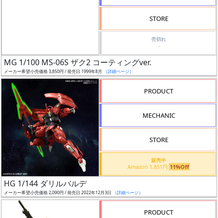
検
STORE
索
売切れ
-
MG 1/100 MS-06S ザク2 コーティングver.
グ
メーカー希望小売価格 3,850円 / 発売日 1999年8月
（詳細ページ）
レ
ー
PRODUCT
ド
MECHANIC
ス
STORE
ケ
販売中
ー
Amazon 1,851円
11%Off
ル
HG 1/144 ダリルバルデ
メーカー希望小売価格 2,090円 / 発売日 2022年12月3日
（詳細ページ）
PRODUCT
成