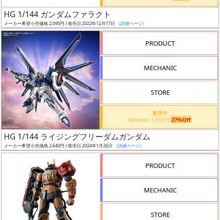
日
HG 1/144 ガンダムファラクト
発
メーカー希望小売価格 2,090円 / 発売日 2022年12月17日
（詳細ページ）
売
PRODUCT
Web
MECHANIC
プッ
シュ
通知
STORE
対象
販売中
Amazon 1,931円
27%Off
ギ
HG 1/144 ライジングフリーダムガンダム
ャ
メーカー希望小売価格 2,640円 / 発売日 2024年1月26日
（詳細ページ）
ラ
リ
PRODUCT
ー
あ
MECHANIC
り
STORE