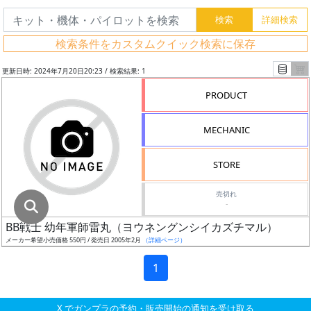
グ
レ
検索条件をカスタムクイック検索に保存
ー
ド
更新日時: 2024年7月20日20:23 / 検索結果: 1
PRODUCT
ス
MECHANIC
ケ
ー
STORE
ル
売切れ
-
BB戦士 幼年軍師雷丸（ヨウネングンシイカズチマル）
成
メーカー希望小売価格 550円 / 発売日 2005年2月
（詳細ページ）
形
色
1
X でガンプラの予約・販売開始の通知を受け取る