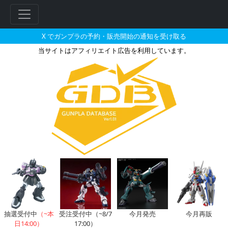
X でガンプラの予約・販売開始の通知を受け取る
当サイトはアフィリエイト広告を利用しています。
BB戦士 幼年軍師雷丸（ヨウネ
フ
リ
ー
ワ
ー
ド
検
索
抽選受付中
（~本
受注受付中（~8/7
今月発売
今月再販
日14:00）
17:00）