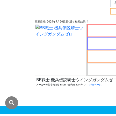
グ
レ
ー
更新日時: 2024年7月20日20:29 / 検索結果: 1
ド
ス
ケ
ー
ル
BB戦士 機兵伝説騎士ウイングガンダムゼ
メーカー希望小売価格 550円 / 発売日 2001年1月
（詳細ページ）
成
形
色