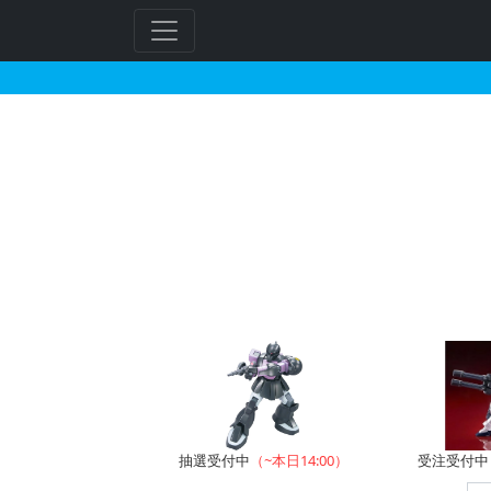
BB戦士 機兵伝説騎士
フ
リ
ー
ワ
ー
ド
検
索
抽選受付中
（~本日14:00）
受注受付中（~