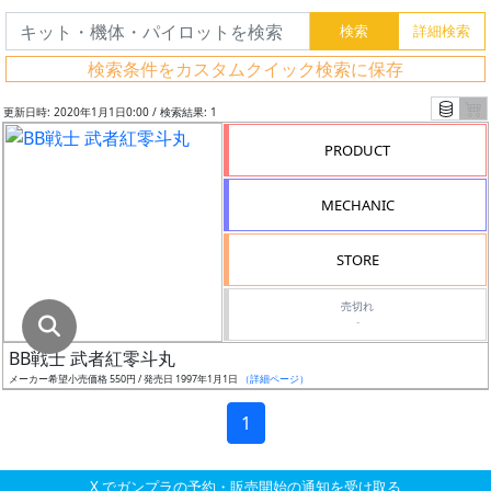
グ
レ
検索条件をカスタムクイック検索に保存
ー
ド
更新日時: 2020年1月1日0:00 / 検索結果: 1
PRODUCT
ス
MECHANIC
ケ
ー
STORE
ル
売切れ
-
BB戦士 武者紅零斗丸
成
メーカー希望小売価格 550円 / 発売日 1997年1月1日
（詳細ページ）
形
色
1
X でガンプラの予約・販売開始の通知を受け取る