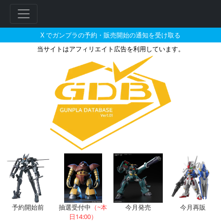
X でガンプラの予約・販売開始の通知を受け取る
当サイトはアフィリエイト広告を利用しています。
BB戦士 武者紅零斗丸の販売・再
フ
リ
ー
ワ
ー
ド
検
索
予約開始前
抽選受付中
（~本
今月発売
今月再販
日14:00）