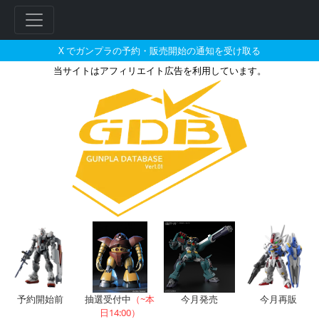
X でガンプラの予約・販売開始の通知を受け取る
当サイトはアフィリエイト広告を利用しています。
BB戦士 シェンロンガンダムの販
フ
リ
ー
ワ
ー
ド
検
索
予約開始前
抽選受付中
（~本
今月発売
今月再販
日14:00）