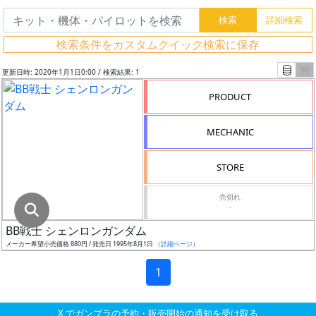
グ
レ
検索条件をカスタムクイック検索に保存
ー
ド
更新日時: 2020年1月1日0:00 / 検索結果: 1
PRODUCT
ス
MECHANIC
ケ
ー
STORE
ル
売切れ
-
BB戦士 シェンロンガンダム
成
メーカー希望小売価格 880円 / 発売日 1995年8月1日
（詳細ページ）
形
色
1
X でガンプラの予約・販売開始の通知を受け取る