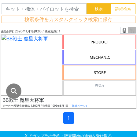
グ
レ
検索条件をカスタムクイック検索に保存
ー
ド
更新日時: 2020年1月1日0:00 / 検索結果: 1
PRODUCT
ス
MECHANIC
ケ
ー
STORE
ル
売切れ
-
BB戦士 魔星大将軍
成
メーカー希望小売価格 1,100円 / 発売日 1995年8月1日
（詳細ページ）
形
色
1
X でガンプラの予約・販売開始の通知を受け取る