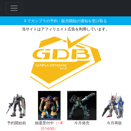
X でガンプラの予約・販売開始の通知を受け取る
当サイトはアフィリエイト広告を利用しています。
BB戦士 魔星大将軍の販売・再販
フ
リ
ー
ワ
ー
ド
検
索
予約開始前
抽選受付中
（~本
今月発売
今月再販
日14:00）