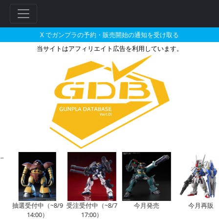
X でガンプラの予約・販売開始の通知を受け取る
当サイトはアフィリエイト広告を利用しています。
RG 1/144 ダブルオークア
抽選受付中（~8/9
受注受付中（~8/7
今月発売
今月再販
14:00）
17:00）