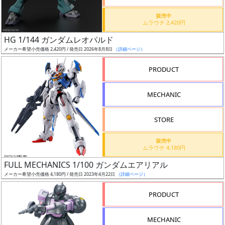
価
格
販売中
ムラウチ 2,420円
改
定
HG 1/144 ガンダムレオパルド
メーカー希望小売価格 2,420円 / 発売日 2026年8月8日
（詳細ページ）
予
定
PRODUCT
発
MECHANIC
売
時
STORE
期
販売中
ムラウチ 4,180円
FULL MECHANICS 1/100 ガンダムエアリアル
メーカー希望小売価格 4,180円 / 発売日 2023年4月22日
（詳細ページ）
再
PRODUCT
販
月
MECHANIC