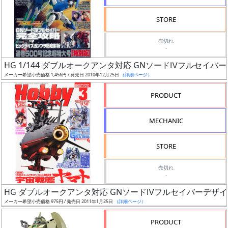
検
STORE
索
売切れ
-
HG 1/144 ダブルオークアンタ対応 GNソードⅣフルセイバー
グ
メーカー希望小売価格 1,456円 / 発売日 2010年12月25日
（詳細ページ）
レ
ー
PRODUCT
ド
MECHANIC
ス
STORE
ケ
売切れ
ー
-
ル
HG ダブルオークアンタ対応 GNソードⅣフルセイバーデザ
メーカー希望小売価格 975円 / 発売日 2011年1月25日
（詳細ページ）
PRODUCT
成