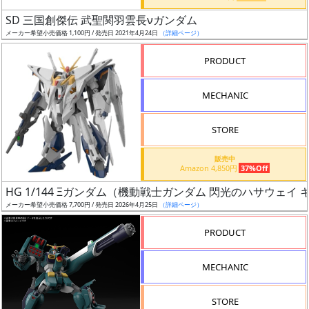
日
SD 三国創傑伝 武聖関羽雲長νガンダム
発
メーカー希望小売価格 1,100円 / 発売日 2021年4月24日
（詳細ページ）
売
PRODUCT
Web
MECHANIC
プッ
シュ
通知
STORE
対象
販売中
Amazon 4,850円
37%Off
ギ
HG 1/144 Ξガンダム（機動戦士ガンダム 閃光のハサウェイ
ャ
メーカー希望小売価格 7,700円 / 発売日 2026年4月25日
（詳細ページ）
ラ
リ
PRODUCT
ー
あ
MECHANIC
り
STORE