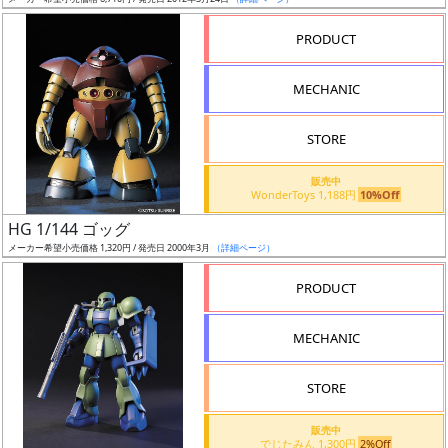
ア
PRODUCT
ー
ト
MECHANIC
イ
ラ
ス
STORE
ト
販売中
レ
WonderToys 1,188円
10%Off
ー
HG 1/144 ゴッグ
タ
メーカー希望小売価格 1,320円 / 発売日 2000年3月
（詳細ページ）
ー
PRODUCT
MECHANIC
付
属
STORE
品
（β）
販売中
でじたみん 1,300円
2%Off