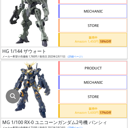
指
定
MECHANIC
し
た
STORE
店
舗
販売中
Amazon 1,450円
18%Off
が
最
HG 1/144 ザウォート
安
メーカー希望小売価格 1,760円 / 発売日 2023年2月11日
（詳細ページ）
値
PRODUCT
の
み
MECHANIC
表
示
STORE
ボ
販売中
ッ
Amazon 5,600円
17%Off
ク
MG 1/100 RX-0 ユニコーンガンダム2号機 バンシィ
ス
メーカー希望小売価格 6,710円 / 発売日 2012年3月24日
（詳細ページ）