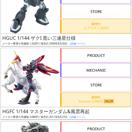
STORE
販売中
ムラウチ 1,320円
割
HGUC 1/144 ザクI 黒い三連星仕様
引
メーカー希望小売価格 1,320円 / 発売日 2006年8月26日
（詳細ページ）
PRODUCT
販
MECHANIC
路
STORE
店
販売中
Amazon 2,980円
3%Off
舗
HGFC 1/144 マスターガンダム&風雲再起
メーカー希望小売価格 3,080円 / 発売日 2011年8月27日
（詳細ページ）
PRODUCT