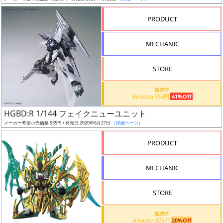
売
切
PRODUCT
含
む
MECHANIC
開
STORE
始
前
販売中
Amazon 553円
41%Off
抽
HGBD:R 1/144 フェイクニューユニット
選
メーカー希望小売価格 935円 / 発売日 2020年6月27日
（詳細ページ）
中
PRODUCT
在
MECHANIC
庫
復
STORE
活
販売中
近
Amazon 875円
20%Off