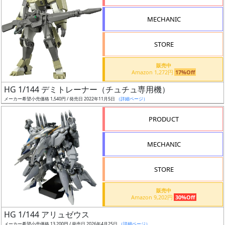
形
MECHANIC
色
STORE
シ
販売中
Amazon 1,272円
17%Off
リ
HG 1/144 デミトレーナー（チュチュ専用機）
ー
メーカー希望小売価格 1,540円 / 発売日 2022年11月5日
（詳細ページ）
ズ・
タ
PRODUCT
イ
ト
MECHANIC
ル
STORE
販売中
状
Amazon 9,202円
30%Off
況
HG 1/144 アリュゼウス
メーカー希望小売価格 13,200円 / 発売日 2026年4月25日
（詳細ページ）