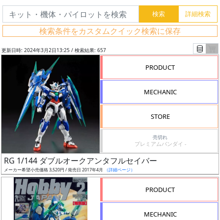
検索条件をカスタムクイック検索に保存
更新日時: 2024年3月2日13:25 / 検索結果: 657
PRODUCT
MECHANIC
STORE
売切れ
プレミアムバンダイ -
フ
RG 1/144 ダブルオークアンタフルセイバー
リ
メーカー希望小売価格 3,520円 / 発売日 2017年4月
（詳細ページ）
ー
PRODUCT
ワ
ー
MECHANIC
ド