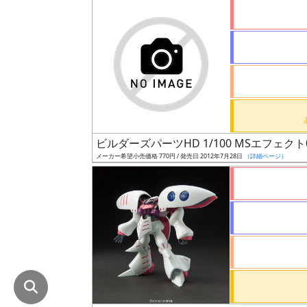
在
庫
復
活
近
日
発
ビルダーズパーツHD 1/100 MSエフェクト
売
メーカー希望小売価格 770円 / 発売日 2012年7月28日
（詳細ページ）
Web
プッ
シュ
通知
対象
ギ
ャ