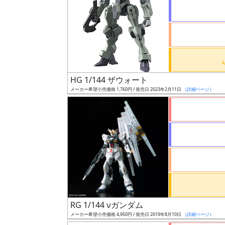
状
況
売
HG 1/144 ザウォート
切
メーカー希望小売価格 1,760円 / 発売日 2023年2月11日
（詳細ページ）
含
む
開
始
前
抽
選
RG 1/144 νガンダム
中
メーカー希望小売価格 4,950円 / 発売日 2019年8月10日
（詳細ページ）