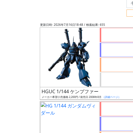
フ
リ
ー
更新日時: 2026年7月16日18:48 / 検索結果: 655
ワ
ー
ド
検
索
グ
レ
HGUC 1/144 ケンプファー
ー
メーカー希望小売価格 2,200円 / 発売日 2008年8月
（詳細ページ）
ド
ス