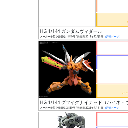
ケ
ー
ル
HG 1/144 ガンダムヴィダール
メーカー希望小売価格 1,540円 / 発売日 2016年12月3日
（詳細ページ）
成
形
色
シ
リ
ー
ズ・
HG 1/144 グフイグナイテッド（ハイネ
タ
メーカー希望小売価格 2,860円 / 発売日 2026年7月11日
（詳細ページ）
イ
ト
ル