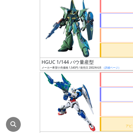
在
庫
復
活
近
日
発
HGUC 1/144 バウ量産型
売
メーカー希望小売価格 1,540円 / 発売日 2002年6月
（詳細ページ）
Web
プッ
シュ
通知
対象
ギ
ャ