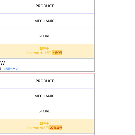
PRODUCT
MECHANIC
STORE
販売中
Amazon 4,116円
4%Off
EW
日
（詳細ページ）
PRODUCT
MECHANIC
STORE
販売中
Amazon 966円
27%Off