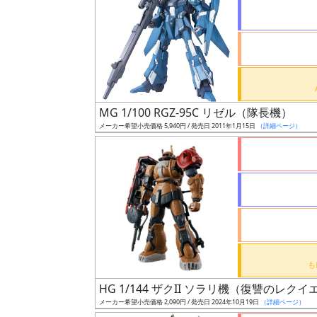
状
況
売
MG 1/100 RGZ-95C リゼル（隊長機）
切
メーカー希望小売価格 5,940円 / 発売日 2011年1月15日
（詳細ページ）
含
む
開
始
前
抽
選
HG 1/144 ザクII ソラリ機（復讐のレクイ
中
メーカー希望小売価格 2,090円 / 発売日 2024年10月19日
（詳細ページ）