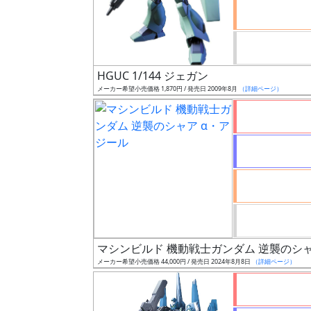
ケ
ー
ル
HGUC 1/144 ジェガン
メーカー希望小売価格 1,870円 / 発売日 2009年8月
（詳細ページ）
成
形
色
シ
リ
ー
ズ・
マシンビルド 機動戦士ガンダム 逆襲のシャ
タ
メーカー希望小売価格 44,000円 / 発売日 2024年8月8日
（詳細ページ）
イ
ト
ル