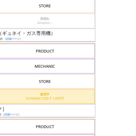
STORE
売切れ
Amazon -
ーガ（ギュネイ・ガス専用機）
0日
（詳細ページ）
PRODUCT
MECHANIC
STORE
販売中
GUNDAM SIDE-F 1,650円
ク］
日
（詳細ページ）
PRODUCT