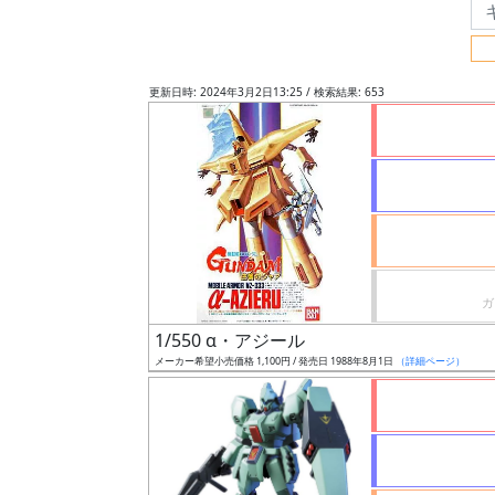
フ
リ
ー
更新日時: 2024年3月2日13:25 / 検索結果: 653
ワ
ー
ド
検
索
グ
レ
1/550 α・アジール
ー
メーカー希望小売価格 1,100円 / 発売日 1988年8月1日
（詳細ページ）
ド
ス