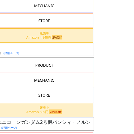
MECHANIC
STORE
販売中
Amazon 4,848円
2%Off
日
（詳細ページ）
PRODUCT
MECHANIC
STORE
販売中
Amazon 509円
23%Off
ド ユニコーンガンダム2号機バンシィ・ノルン（デストロイ・モ
（詳細ページ）