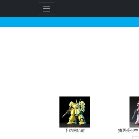
30MM 1/144 士
フ
リ
ー
ワ
ー
ド
検
索
バン新規予約
予約開始前
抽選受付中（~