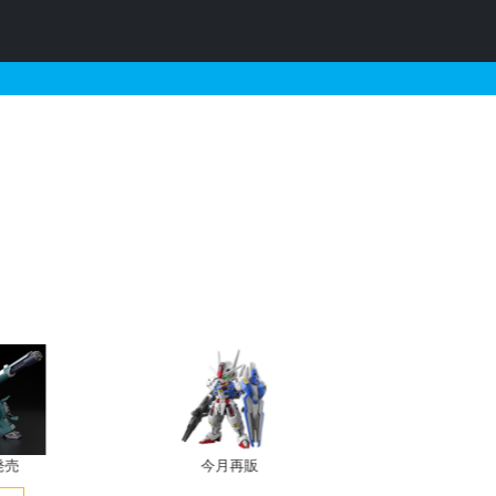
[シエルノヴァ用/レッド]
発売
今月再販