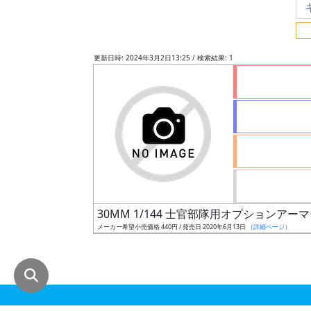
グ
レ
ー
更新日時: 2024年3月2日13:25 / 検索結果: 1
ド
ス
ケ
ー
ル
30MM 1/144 士官部隊用オプションアー
メーカー希望小売価格 440円 / 発売日 2020年6月13日
（詳細ページ）
成
形
色