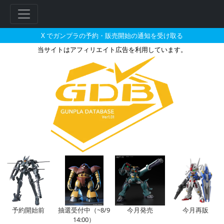
X でガンプラの予約・販売開始の通知を受け取る
当サイトはアフィリエイト広告を利用しています。
30MS SIS-N00 ソウレイ[カラ
フ
リ
ー
ワ
ー
ド
検
索
予約開始前
抽選受付中（~8/9
今月発売
今月再販
14:00）