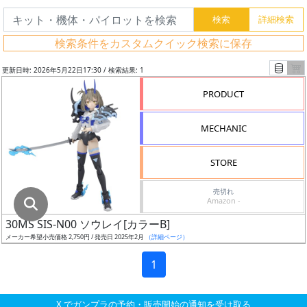
グ
レ
検索条件をカスタムクイック検索に保存
ー
ド
更新日時: 2026年5月22日17:30 / 検索結果: 1
PRODUCT
ス
MECHANIC
ケ
ー
STORE
ル
売切れ
Amazon -
30MS SIS-N00 ソウレイ[カラーB]
成
メーカー希望小売価格 2,750円 / 発売日 2025年2月
（詳細ページ）
形
色
1
X でガンプラの予約・販売開始の通知を受け取る