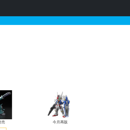
全4種 ロングヘア5[ホワイ
発売
今月再販