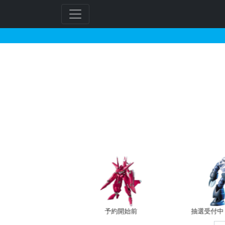
30MS オプションヘアス
フ
リ
ー
ワ
ー
ド
検
索
バン新規予約
予約開始前
抽選受付中（~