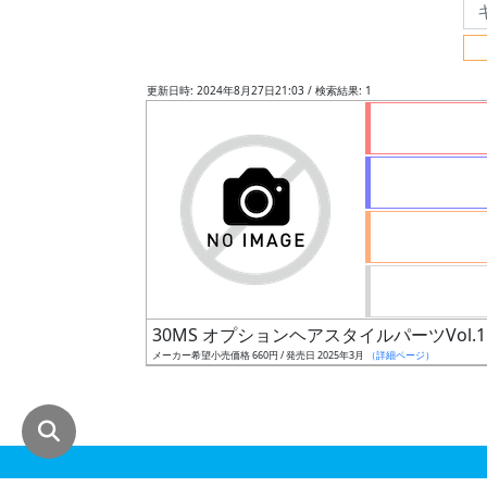
グ
レ
ー
更新日時: 2024年8月27日21:03 / 検索結果: 1
ド
ス
ケ
ー
ル
30MS オプションヘアスタイルパーツVol.1
メーカー希望小売価格 660円 / 発売日 2025年3月
（詳細ページ）
成
形
色