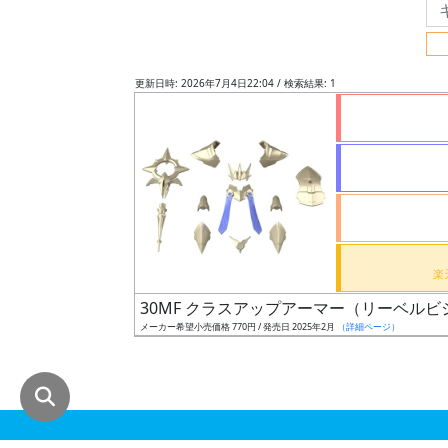
グ
レ
ー
更新日時: 2026年7月4日22:04 / 検索結果: 1
ド
ス
ケ
ー
ル
30MF クラスアップアーマー（リーベルビ
メーカー希望小売価格 770円 / 発売日 2025年2月
（詳細ページ）
成
形
色