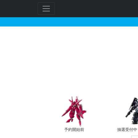
30MF クラスアップ
フ
リ
ー
ワ
ー
ド
検
索
バン新規予約
予約開始前
抽選受付中（~