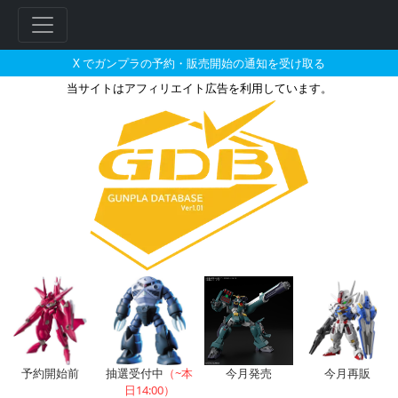
X でガンプラの予約・販売開始の通知を受け取る
当サイトはアフィリエイト広告を利用しています。
30MM 1/144 エグザビークル
フ
リ
ー
ワ
ー
ド
検
索
予約開始前
抽選受付中
（~本
今月発売
今月再販
日14:00）