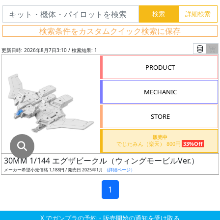
グ
レ
検索条件をカスタムクイック検索に保存
ー
ド
更新日時: 2026年8月7日3:10 / 検索結果: 1
PRODUCT
ス
MECHANIC
ケ
ー
STORE
ル
販売中
でじたみん（楽天） 800円
33%Off
30MM 1/144 エグザビークル（ウィングモービルVer.）
成
メーカー希望小売価格 1,188円 / 発売日 2025年1月
（詳細ページ）
形
色
1
X でガンプラの予約・販売開始の通知を受け取る