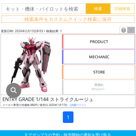
グ
レ
検索条件をカスタムクイック検索に保存
ー
ド
更新日時: 2026年2月13日8:03 / 検索結果: 1
PRODUCT
ス
MECHANIC
ケ
ー
STORE
ル
売切れ
Amazon -
ENTRY GRADE 1/144 ストライクルージュ
成
メーカー希望小売価格 880円 / 発売日 2025年1月17日
（詳細ページ）
形
色
1
X でガンプラの予約・販売開始の通知を受け取る