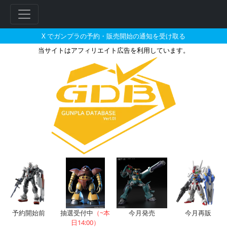
X でガンプラの予約・販売開始の通知を受け取る
当サイトはアフィリエイト広告を利用しています。
ENTRY GRADE 1/144 ス
フ
リ
ー
ワ
ー
ド
検
索
予約開始前
抽選受付中
（~本
今月発売
今月再販
日14:00）