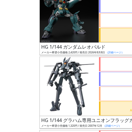
状
況
売
HG 1/144 ガンダムレオパルド
切
メーカー希望小売価格 2,420円 / 発売日 2026年8月8日
（詳細ページ）
含
む
開
始
前
抽
選
HG 1/144 グラハム専用ユニオンフラッ
中
メーカー希望小売価格 1,320円 / 発売日 2007年12月
（詳細ページ）