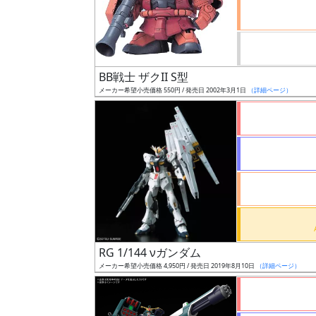
ケ
ー
ル
BB戦士 ザクII S型
メーカー希望小売価格 550円 / 発売日 2002年3月1日
（詳細ページ）
成
形
色
シ
リ
ー
ズ・
RG 1/144 νガンダム
タ
メーカー希望小売価格 4,950円 / 発売日 2019年8月10日
（詳細ページ）
イ
ト
ル