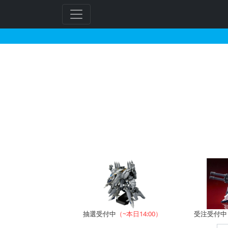
BB戦士 238 ゴック
抽選受付中
（~本日14:00）
受注受付中（~