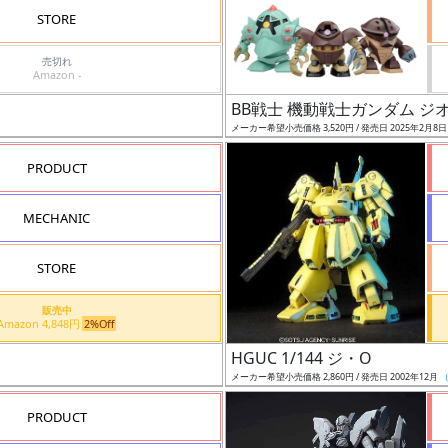
STORE
売切れ
Amazon -
BB戦士 機動戦士ガンダム ジ
メーカー希望小売価格 3,520円 / 発売日 2025年2月8
PRODUCT
MECHANIC
STORE
販売中
Amazon 4,848円
2%Off
HGUC 1/144 ジ・O
メーカー希望小売価格 2,860円 / 発売日 2002年12月
PRODUCT