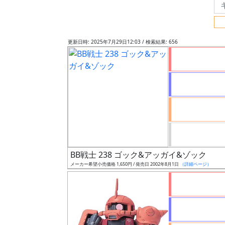
フ
リ
ー
更新日時: 2025年7月29日12:03 / 検索結果: 656
ワ
ー
ド
検
索
グ
レ
BB戦士 238 ゴック&アッガイ&ゾック
ー
メーカー希望小売価格 1,650円 / 発売日 2002年8月1日
（詳細ページ）
ド
ス