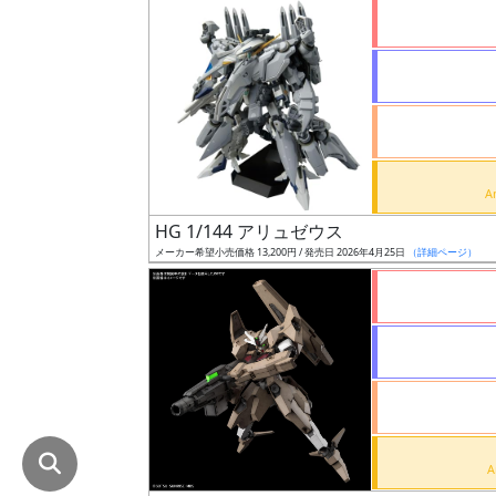
在
庫
復
活
近
日
発
HG 1/144 アリュゼウス
売
メーカー希望小売価格 13,200円 / 発売日 2026年4月25日
（詳細ページ）
Web
プッ
シュ
通知
対象
ギ
ャ