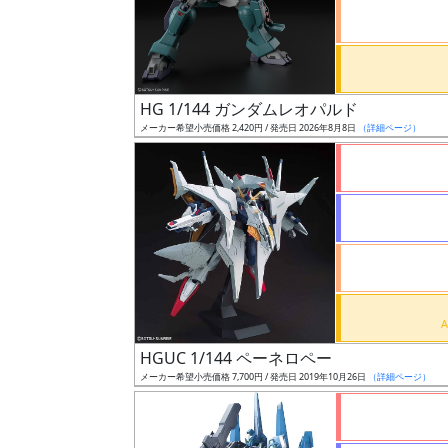
ケ
ー
ル
HG 1/144 ガンダムレオパルド
メーカー希望小売価格 2,420円 / 発売日 2026年8月8日
（詳細ページ）
成
形
色
シ
リ
ー
ズ・
HGUC 1/144 ペーネロペー
タ
メーカー希望小売価格 7,700円 / 発売日 2019年10月26日
（詳細ページ）
イ
ト
ル