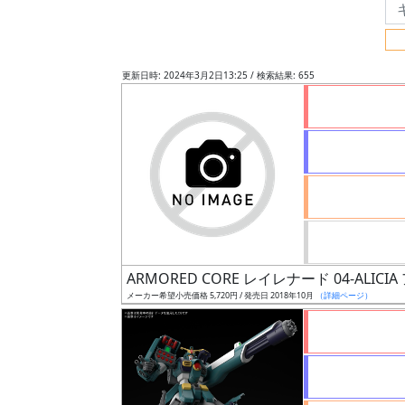
フ
リ
ー
更新日時: 2024年3月2日13:25 / 検索結果: 655
ワ
ー
ド
検
索
グ
レ
ARMORED CORE レイレナード 04-ALICI
ー
メーカー希望小売価格 5,720円 / 発売日 2018年10月
（詳細ページ）
ド
ス