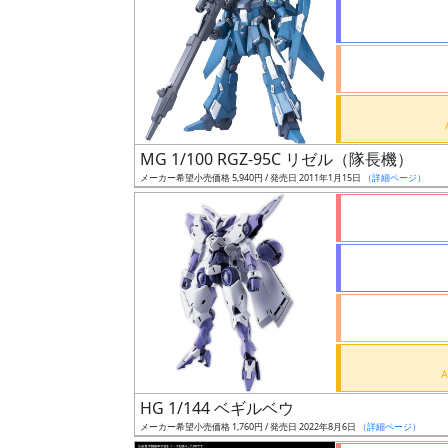
状
況
売
MG 1/100 RGZ-95C リゼル（隊長機）
切
メーカー希望小売価格 5,940円 / 発売日 2011年1月15日
（詳細ページ）
含
む
開
始
前
抽
選
HG 1/144 ベギルベウ
中
メーカー希望小売価格 1,760円 / 発売日 2022年8月6日
（詳細ページ）