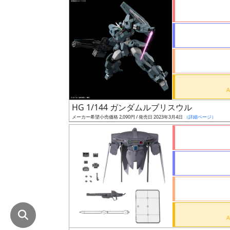
在
庫
復
活
近
日
発
HG 1/144 ガンダムルブリスウル
売
メーカー希望小売価格 2,090円 / 発売日 2023年3月4日
（詳細ページ）
Web
プッ
シュ
通知
対象
ギ
ャ