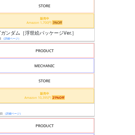
STORE
販売中
Amazon 1,700円
3%Off
ウイングガンダム［浮世絵パッケージVer.］
日
（詳細ページ）
PRODUCT
MECHANIC
STORE
販売中
Amazon 10,395円
21%Off
5日
（詳細ページ）
PRODUCT