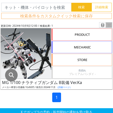
グ
レ
検索条件をカスタムクイック検索に保存
ー
ド
更新日時: 2024年10月9日12:00 / 検索結果: 1
PRODUCT
ス
MECHANIC
ケ
ー
STORE
ル
売切れ
プレミアムバンダイ -
MG 1/100 ナラティブガンダム B装備 Ver.Ka
成
メーカー希望小売価格 10,450円 / 発売日 2024年11月
（詳細ページ）
形
色
1
X でガンプラの予約・販売開始の通知を受け取る