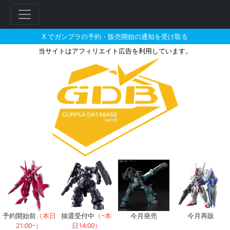
X でガンプラの予約・販売開始の通知を受け取る
当サイトはアフィリエイト広告を利用しています。
MG 1/100 ナラティブガンダム B
フ
リ
ー
ワ
ー
ド
検
索
予約開始前
（本日
抽選受付中
（~本
今月発売
今月再販
21:00~）
日14:00）