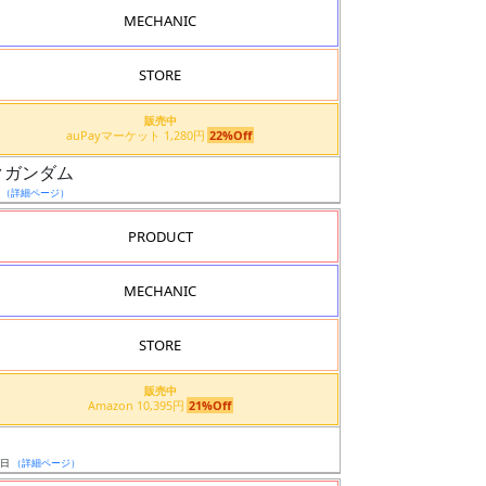
MECHANIC
STORE
販売中
auPayマーケット 1,280円
22%Off
イクガンダム
日
（詳細ページ）
PRODUCT
MECHANIC
STORE
販売中
Amazon 10,395円
21%Off
5日
（詳細ページ）