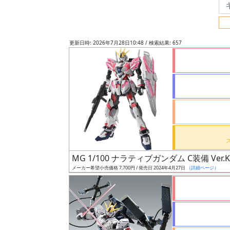
フ
リ
ー
更新日時: 2026年7月28日10:48 / 検索結果: 657
ワ
ー
ド
検
索
グ
レ
MG 1/100 ナラティブガンダム C装備 Ver.K
ー
メーカー希望小売価格 7,700円 / 発売日 2024年4月27日
（詳細ページ）
ド
ス