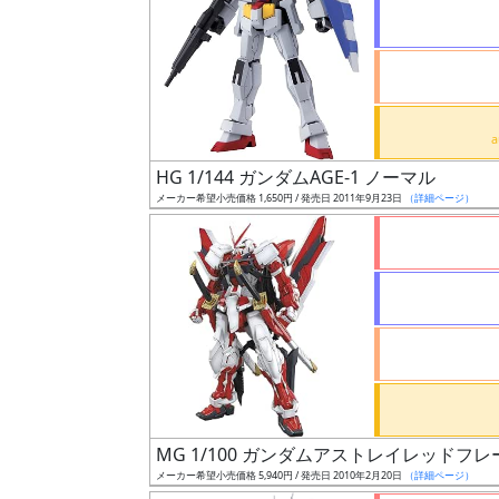
状
況
売
HG 1/144 ガンダムAGE-1 ノーマル
切
メーカー希望小売価格 1,650円 / 発売日 2011年9月23日
（詳細ページ）
含
む
開
始
前
抽
選
MG 1/100 ガンダムアストレイレッドフ
中
メーカー希望小売価格 5,940円 / 発売日 2010年2月20日
（詳細ページ）