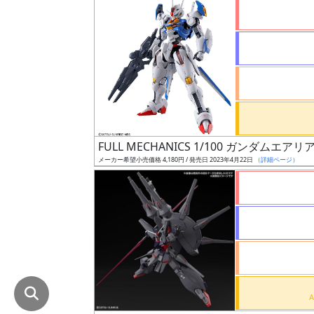
在
庫
復
活
近
日
発
FULL MECHANICS 1/100 ガンダムエアリ
売
メーカー希望小売価格 4,180円 / 発売日 2023年4月22日
（詳細ページ）
Web
プッ
シュ
通知
対象
ギ
ャ