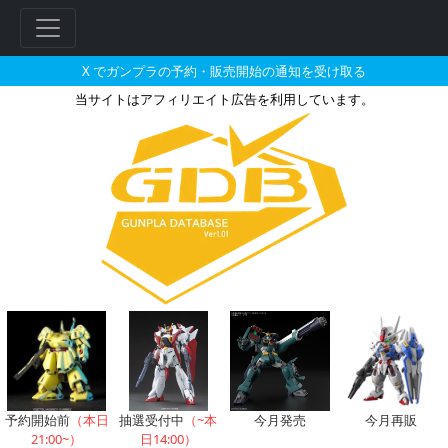
X でガンプラの予約・販売開始の通知を受け取る
当サイトはアフィリエイト広告を利用しています。
1/144 モビルスーツゲイツの販
フ
リ
ー
ワ
ー
ド
検
索
予約開始前
（本日
抽選受付中
（~本
今月発売
今月再販
21:00~）
日14:00）