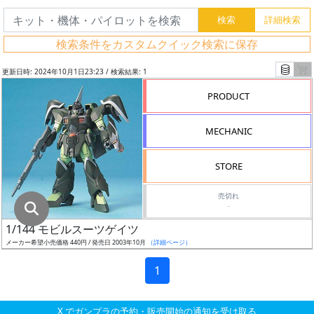
グ
レ
検索条件をカスタムクイック検索に保存
ー
ド
更新日時: 2024年10月1日23:23 / 検索結果: 1
PRODUCT
ス
MECHANIC
ケ
ー
STORE
ル
売切れ
-
1/144 モビルスーツゲイツ
成
メーカー希望小売価格 440円 / 発売日 2003年10月
（詳細ページ）
形
色
1
X でガンプラの予約・販売開始の通知を受け取る