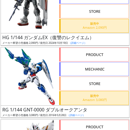
STORE
販売中
Amazon 2,090円
割
HG 1/144 ガンダムEX（復讐のレクイエム）
引
メーカー希望小売価格 2,090円 / 発売日 2024年10月19日
（詳細ページ）
PRODUCT
販
MECHANIC
路
STORE
店
販売中
Amazon 3,080円
舗
RG 1/144 GNT-0000 ダブルオークアンタ
メーカー希望小売価格 3,080円 / 発売日 2016年5月28日
（詳細ページ）
PRODUCT