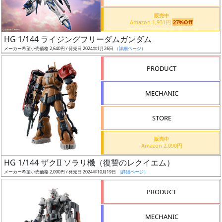
価
格
販売中
Amazon 1,931円
27%Off
改
定
HG 1/144 ライジングフリーダムガンダム
メーカー希望小売価格 2,640円 / 発売日 2024年1月26日
（詳細ページ）
予
定
PRODUCT
発
MECHANIC
売
時
STORE
期
販売中
Amazon 2,090円
HG 1/144 ザクII ソラリ機（復讐のレクイエム）
メーカー希望小売価格 2,090円 / 発売日 2024年10月19日
（詳細ページ）
再
PRODUCT
販
月
MECHANIC