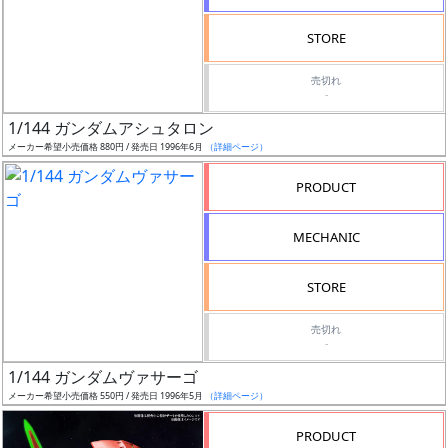
検
STORE
索
売切れ
-
1/144 ガンダムアシュタロン
グ
メーカー希望小売価格 880円 / 発売日 1996年6月
（詳細ページ）
レ
ー
PRODUCT
ド
MECHANIC
ス
STORE
ケ
売切れ
ー
-
ル
1/144 ガンダムヴァサーゴ
メーカー希望小売価格 550円 / 発売日 1996年5月
（詳細ページ）
PRODUCT
成