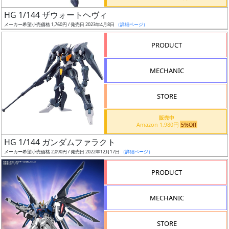
日
HG 1/144 ザウォートヘヴィ
発
メーカー希望小売価格 1,760円 / 発売日 2023年4月8日
（詳細ページ）
売
PRODUCT
Web
MECHANIC
プッ
シュ
通知
STORE
対象
販売中
Amazon 1,980円
5%Off
ギ
HG 1/144 ガンダムファラクト
ャ
メーカー希望小売価格 2,090円 / 発売日 2022年12月17日
（詳細ページ）
ラ
リ
PRODUCT
ー
あ
MECHANIC
り
STORE