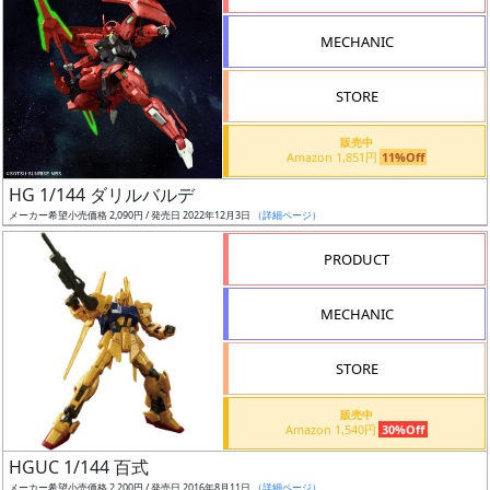
形
MECHANIC
色
STORE
シ
販売中
Amazon 1,851円
11%Off
リ
HG 1/144 ダリルバルデ
ー
メーカー希望小売価格 2,090円 / 発売日 2022年12月3日
（詳細ページ）
ズ・
タ
PRODUCT
イ
ト
MECHANIC
ル
STORE
販売中
状
Amazon 1,540円
30%Off
況
HGUC 1/144 百式
メーカー希望小売価格 2,200円 / 発売日 2016年8月11日
（詳細ページ）