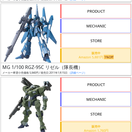
売
切
PRODUCT
含
む
MECHANIC
開
STORE
始
前
販売中
Amazon 5,881円
1%Off
抽
MG 1/100 RGZ-95C リゼル（隊長機）
選
メーカー希望小売価格 5,940円 / 発売日 2011年1月15日
（詳細ページ）
中
PRODUCT
在
MECHANIC
庫
復
STORE
活
販売中
近
Amazon 1,760円