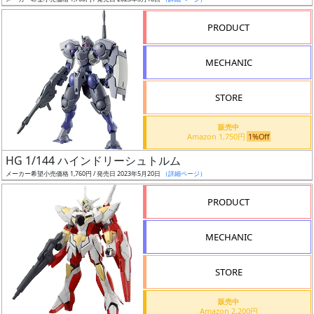
ア
PRODUCT
ー
ト
MECHANIC
イ
ラ
ス
STORE
ト
販売中
レ
Amazon 1,750円
1%Off
ー
HG 1/144 ハインドリーシュトルム
タ
メーカー希望小売価格 1,760円 / 発売日 2023年5月20日
（詳細ページ）
ー
PRODUCT
MECHANIC
付
属
STORE
品
（β）
販売中
Amazon 2,200円