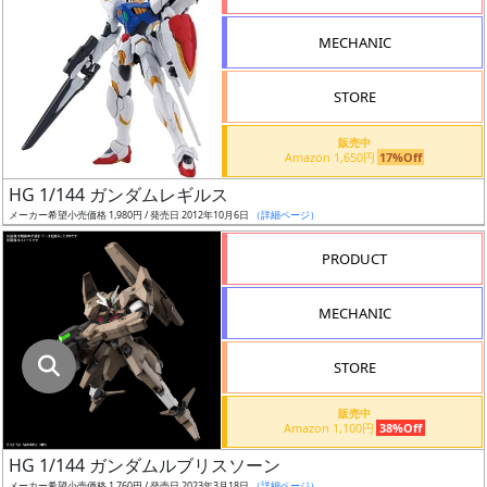
指
定
MECHANIC
し
た
STORE
店
舗
販売中
Amazon 1,650円
17%Off
が
最
HG 1/144 ガンダムレギルス
安
メーカー希望小売価格 1,980円 / 発売日 2012年10月6日
（詳細ページ）
値
PRODUCT
の
み
MECHANIC
表
示
STORE
ボ
販売中
ッ
Amazon 1,100円
38%Off
ク
HG 1/144 ガンダムルブリスソーン
ス
メーカー希望小売価格 1,760円 / 発売日 2023年3月18日
（詳細ページ）