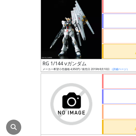
在
庫
復
活
近
日
発
RG 1/144 νガンダム
売
メーカー希望小売価格 4,950円 / 発売日 2019年8月10日
（詳細ページ）
Web
プッ
シュ
通知
対象
ギ
ャ