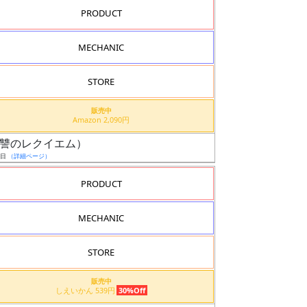
PRODUCT
MECHANIC
STORE
販売中
Amazon 2,090円
機（復讐のレクイエム）
9日
（詳細ページ）
PRODUCT
MECHANIC
STORE
販売中
しえいかん 539円
30%Off