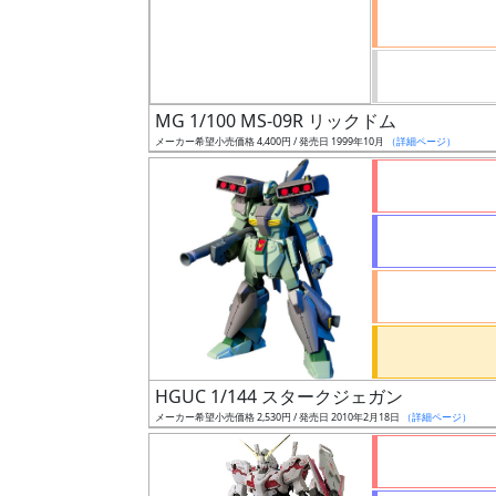
ケ
ー
ル
MG 1/100 MS-09R リックドム
メーカー希望小売価格 4,400円 / 発売日 1999年10月
（詳細ページ）
成
形
色
シ
リ
ー
ズ・
HGUC 1/144 スタークジェガン
タ
メーカー希望小売価格 2,530円 / 発売日 2010年2月18日
（詳細ページ）
イ
ト
ル