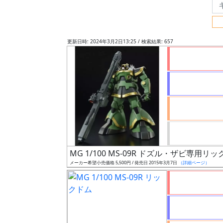
フ
リ
ー
更新日時: 2024年3月2日13:25 / 検索結果: 657
ワ
ー
ド
検
索
グ
レ
MG 1/100 MS-09R ドズル・ザビ専用リ
ー
メーカー希望小売価格 5,500円 / 発売日 2015年3月7日
（詳細ページ）
ド
ス