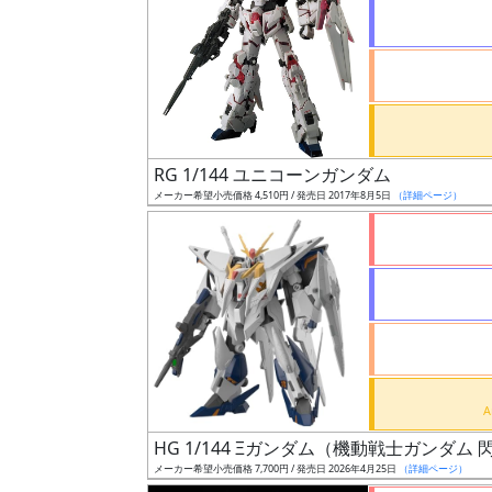
状
況
売
RG 1/144 ユニコーンガンダム
切
メーカー希望小売価格 4,510円 / 発売日 2017年8月5日
（詳細ページ）
含
む
開
始
前
抽
選
HG 1/144 Ξガンダム（機動戦士ガンダ
中
メーカー希望小売価格 7,700円 / 発売日 2026年4月25日
（詳細ページ）