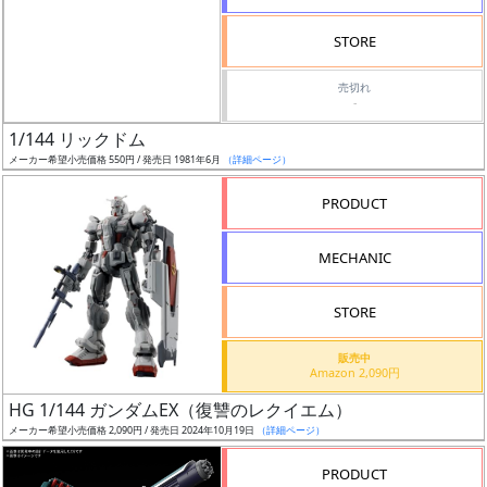
検
STORE
索
売切れ
-
1/144 リックドム
グ
メーカー希望小売価格 550円 / 発売日 1981年6月
（詳細ページ）
レ
ー
PRODUCT
ド
MECHANIC
ス
STORE
ケ
販売中
ー
Amazon 2,090円
ル
HG 1/144 ガンダムEX（復讐のレクイエム）
メーカー希望小売価格 2,090円 / 発売日 2024年10月19日
（詳細ページ）
PRODUCT
成