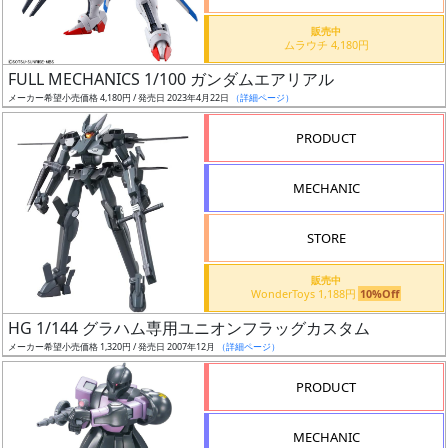
価
格
販売中
ムラウチ 4,180円
改
定
FULL MECHANICS 1/100 ガンダムエアリアル
メーカー希望小売価格 4,180円 / 発売日 2023年4月22日
（詳細ページ）
予
定
PRODUCT
発
MECHANIC
売
時
STORE
期
販売中
WonderToys 1,188円
10%Off
HG 1/144 グラハム専用ユニオンフラッグカスタム
メーカー希望小売価格 1,320円 / 発売日 2007年12月
（詳細ページ）
再
PRODUCT
販
月
MECHANIC