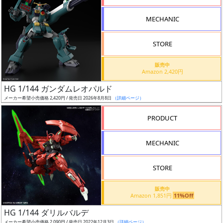
形
MECHANIC
色
STORE
シ
販売中
Amazon 2,420円
リ
HG 1/144 ガンダムレオパルド
ー
メーカー希望小売価格 2,420円 / 発売日 2026年8月8日
（詳細ページ）
ズ・
タ
PRODUCT
イ
ト
MECHANIC
ル
STORE
販売中
状
Amazon 1,851円
11%Off
況
HG 1/144 ダリルバルデ
メーカー希望小売価格 2,090円 / 発売日 2022年12月3日
（詳細ページ）