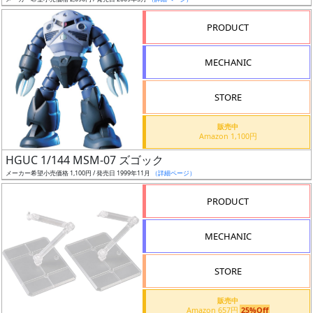
ア
PRODUCT
ー
ト
MECHANIC
イ
ラ
ス
STORE
ト
販売中
レ
Amazon 1,100円
ー
HGUC 1/144 MSM-07 ズゴック
タ
メーカー希望小売価格 1,100円 / 発売日 1999年11月
（詳細ページ）
ー
PRODUCT
MECHANIC
付
属
STORE
品
（β）
販売中
Amazon 657円
25%Off