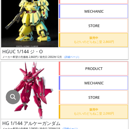
指
定
MECHANIC
し
た
STORE
店
舗
販売中
もけいのどらねこ堂 2,860円
が
最
HGUC 1/144 ジ・O
安
メーカー希望小売価格 2,860円 / 発売日 2002年12月
（詳細ページ）
値
PRODUCT
の
み
MECHANIC
表
示
STORE
ボ
販売中
ッ
もけいのどらねこ堂 2,090円
ク
HG 1/144 アルケーガンダム
ス
メーカー希望小売価格 2,090円 / 発売日 2009年5月
（詳細ページ）