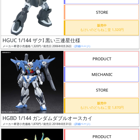
STORE
販売中
もけいのどらねこ堂 1,320円
割
HGUC 1/144 ザクI 黒い三連星仕様
引
メーカー希望小売価格 1,320円 / 発売日 2006年8月26日
（詳細ページ）
PRODUCT
販
MECHANIC
路
STORE
店
販売中
もけいのどらねこ堂 1,870円
舗
HGBD 1/144 ガンダムダブルオースカイ
メーカー希望小売価格 1,870円 / 発売日 2018年8月31日
（詳細ページ）
PRODUCT