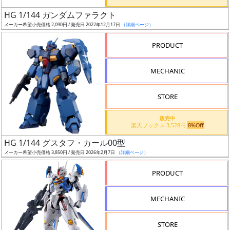
日
HG 1/144 ガンダムファラクト
発
メーカー希望小売価格 2,090円 / 発売日 2022年12月17日
（詳細ページ）
売
PRODUCT
Web
MECHANIC
プッ
シュ
通知
STORE
対象
販売中
楽天ブックス 3,528円
8%Off
ギ
HG 1/144 グスタフ・カール00型
ャ
メーカー希望小売価格 3,850円 / 発売日 2026年2月7日
（詳細ページ）
ラ
リ
PRODUCT
ー
あ
MECHANIC
り
STORE