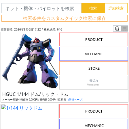
検索条件をカスタムクイック検索に保存
更新日時: 2026年8月6日17:22 / 検索結果: 646
PRODUCT
MECHANIC
STORE
売切れ
Amazon -
フ
HGUC 1/144 ドム/リック・ドム
リ
メーカー希望小売価格 2,090円 / 発売日 2006年1月21日
（詳細ページ）
ー
PRODUCT
ワ
ー
MECHANIC
ド