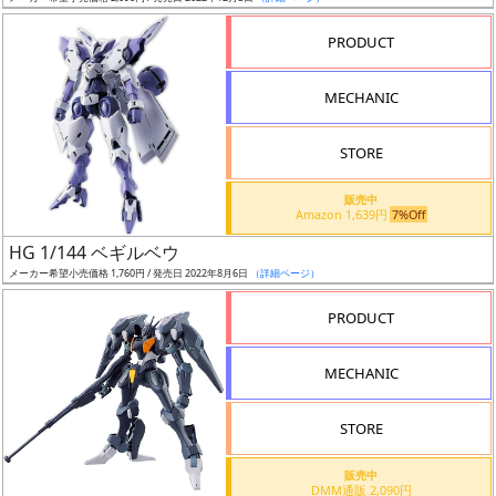
売
切
PRODUCT
含
む
MECHANIC
開
STORE
始
前
販売中
Amazon 1,639円
7%Off
抽
HG 1/144 ベギルベウ
選
メーカー希望小売価格 1,760円 / 発売日 2022年8月6日
（詳細ページ）
中
PRODUCT
在
MECHANIC
庫
復
STORE
活
販売中
近
DMM通販 2,090円