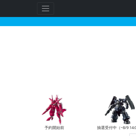
1/100 リックディア
フ
リ
ー
ワ
ー
ド
検
索
予約開始前
抽選受付中（~8/9 14:00）