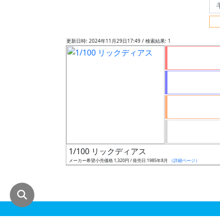
グ
レ
ー
更新日時: 2024年11月29日17:49 / 検索結果: 1
ド
ス
ケ
ー
ル
1/100 リックディアス
メーカー希望小売価格 1,320円 / 発売日 1985年8月
（詳細ページ）
成
形
色