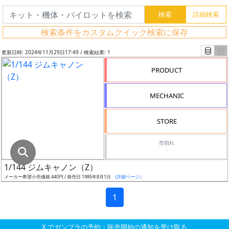
グ
レ
検索条件をカスタムクイック検索に保存
ー
ド
更新日時: 2024年11月29日17:49 / 検索結果: 1
PRODUCT
ス
MECHANIC
ケ
ー
STORE
ル
売切れ
-
1/144 ジムキャノン（Z）
成
メーカー希望小売価格 440円 / 発売日 1985年8月1日
（詳細ページ）
形
色
1
X でガンプラの予約・販売開始の通知を受け取る