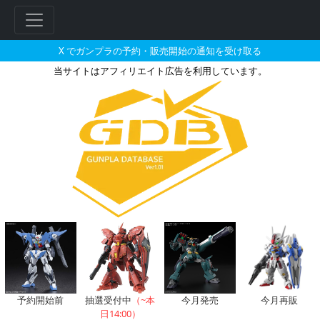
X でガンプラの予約・販売開始の通知を受け取る
当サイトはアフィリエイト広告を利用しています。
1/144 ジムキャノン（Z）の販
フ
リ
ー
ワ
ー
ド
検
索
予約開始前
抽選受付中
（~本
今月発売
今月再販
日14:00）