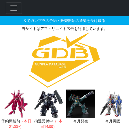
X でガンプラの予約・販売開始の通知を受け取る
当サイトはアフィリエイト広告を利用しています。
1/144 メタスの販売・再販・予約
フ
リ
ー
ワ
ー
ド
検
索
予約開始前
（本日
抽選受付中
（~本
今月発売
今月再販
21:00~）
日14:00）