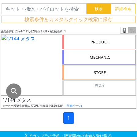
グ
レ
検索条件をカスタムクイック検索に保存
ー
ド
更新日時: 2024年11月29日21:08 / 検索結果: 1
PRODUCT
ス
MECHANIC
ケ
ー
STORE
ル
売切れ
-
1/144 メタス
成
メーカー希望小売価格 770円 / 発売日 1985年12月
（詳細ページ）
形
色
1
X でガンプラの予約・販売開始の通知を受け取る