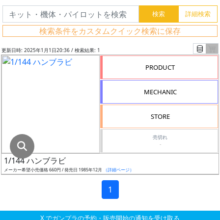
グ
レ
検索条件をカスタムクイック検索に保存
ー
ド
更新日時: 2025年1月1日20:36 / 検索結果: 1
PRODUCT
ス
MECHANIC
ケ
ー
STORE
ル
売切れ
-
1/144 ハンブラビ
成
メーカー希望小売価格 660円 / 発売日 1985年12月
（詳細ページ）
形
色
1
X でガンプラの予約・販売開始の通知を受け取る