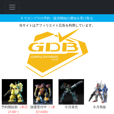
X でガンプラの予約・販売開始の通知を受け取る
当サイトはアフィリエイト広告を利用しています。
1/144 ハンブラビの販売・再販
フ
リ
ー
ワ
ー
ド
検
索
予約開始前
（本日
抽選受付中
（~本
今月発売
今月再販
21:00~）
日14:00）