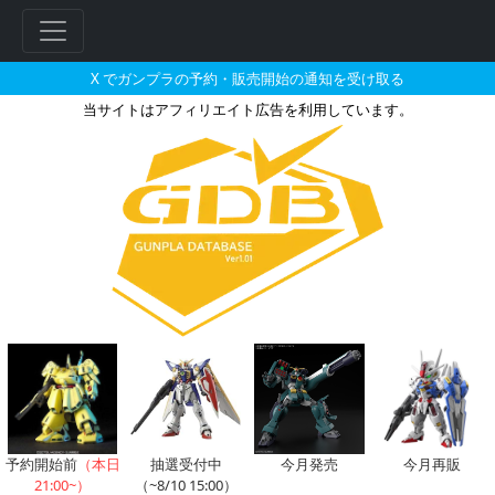
X でガンプラの予約・販売開始の通知を受け取る
当サイトはアフィリエイト広告を利用しています。
1/60 FA-78-1 ガンダムフ
フ
リ
ー
ワ
ー
ド
検
索
予約開始前
（本日
抽選受付中
今月発売
今月再販
21:00~）
（~8/10 15:00）