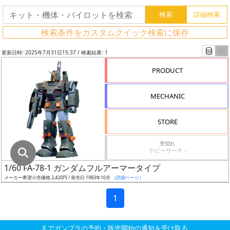
グ
レ
検索条件をカスタムクイック検索に保存
ー
ド
更新日時: 2025年7月31日15:37 / 検索結果: 1
PRODUCT
ス
MECHANIC
ケ
ー
STORE
ル
売切れ
ホビーサーチ -
1/60 FA-78-1 ガンダムフルアーマータイプ
成
メーカー希望小売価格 2,420円 / 発売日 1983年10月
（詳細ページ）
形
色
1
X でガンプラの予約・販売開始の通知を受け取る