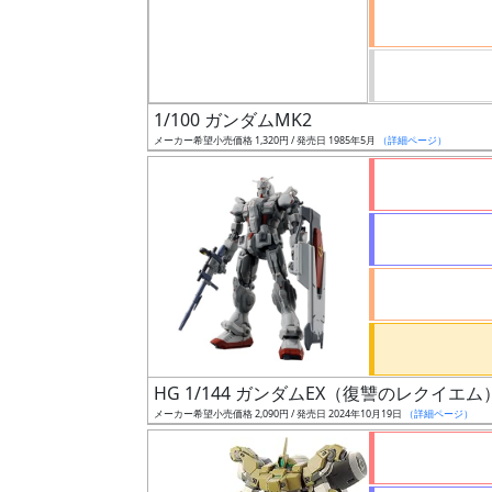
ケ
ー
ル
1/100 ガンダムMK2
メーカー希望小売価格 1,320円 / 発売日 1985年5月
（詳細ページ）
成
形
色
シ
リ
ー
ズ・
HG 1/144 ガンダムEX（復讐のレクイエム
タ
メーカー希望小売価格 2,090円 / 発売日 2024年10月19日
（詳細ページ）
イ
ト
ル