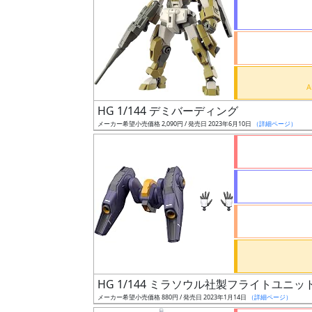
状
況
売
HG 1/144 デミバーディング
切
メーカー希望小売価格 2,090円 / 発売日 2023年6月10日
（詳細ページ）
含
む
開
始
前
抽
選
HG 1/144 ミラソウル社製フライトユニッ
中
メーカー希望小売価格 880円 / 発売日 2023年1月14日
（詳細ページ）