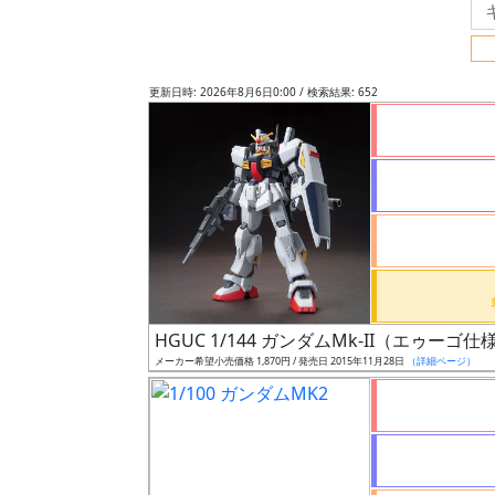
フ
リ
ー
更新日時: 2026年8月6日0:00 / 検索結果: 652
ワ
ー
ド
検
索
グ
レ
HGUC 1/144 ガンダムMk-II（エゥーゴ仕
ー
メーカー希望小売価格 1,870円 / 発売日 2015年11月28日
（詳細ページ）
ド
ス