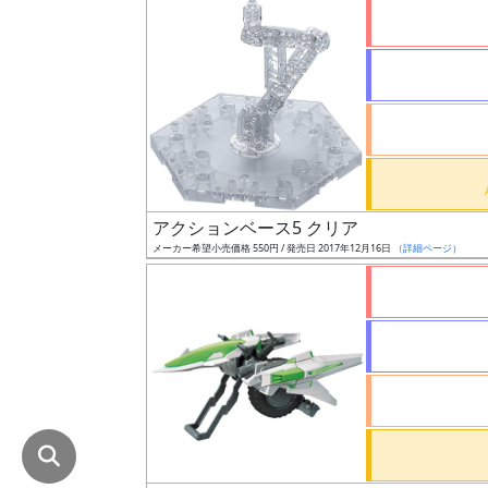
在
庫
復
活
近
日
発
アクションベース5 クリア
売
メーカー希望小売価格 550円 / 発売日 2017年12月16日
（詳細ページ）
Web
プッ
シュ
通知
対象
ギ
ャ