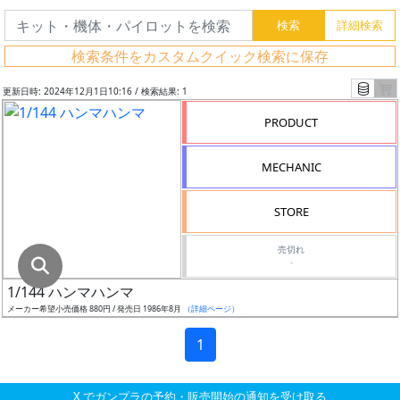
グ
レ
検索条件をカスタムクイック検索に保存
ー
ド
更新日時: 2024年12月1日10:16 / 検索結果: 1
PRODUCT
ス
MECHANIC
ケ
ー
STORE
ル
売切れ
-
1/144 ハンマハンマ
成
メーカー希望小売価格 880円 / 発売日 1986年8月
（詳細ページ）
形
色
1
X でガンプラの予約・販売開始の通知を受け取る