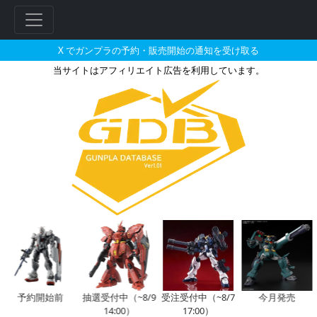
X でガンプラの予約・販売開始の通知を受け取る
当サイトはアフィリエイト広告を利用しています。
1/144 ハンマハンマの販売・再
フ
リ
ー
ワ
ー
ド
検
索
予約開始前
抽選受付中（~8/9
受注受付中（~8/7
今月発売
14:00）
17:00）