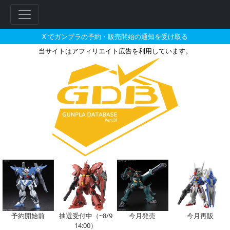
X でガンプラの予約・販売開始の通知を受け取る
当サイトはアフィリエイト広告を利用しています。
1/144 アイザックの販売・再販
フ
リ
ー
ワ
ー
ド
検
索
予約開始前
抽選受付中（~8/9
今月発売
今月再販
14:00）