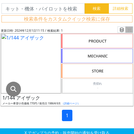
グ
レ
検索条件をカスタムクイック検索に保存
ー
ド
更新日時: 2024年12月1日11:15 / 検索結果: 1
PRODUCT
ス
MECHANIC
ケ
ー
STORE
ル
売切れ
-
1/144 アイザック
成
メーカー希望小売価格 770円 / 発売日 1986年9月
（詳細ページ）
形
色
1
X でガンプラの予約・販売開始の通知を受け取る