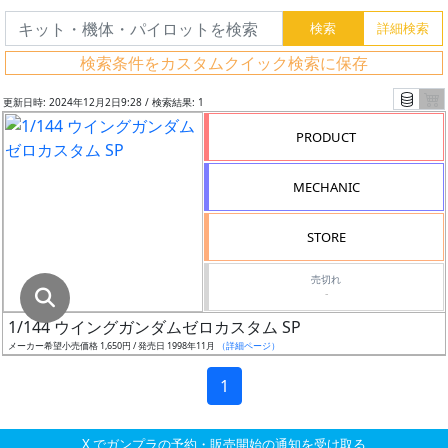
グ
レ
検索条件をカスタムクイック検索に保存
ー
ド
更新日時: 2024年12月2日9:28 / 検索結果: 1
PRODUCT
ス
MECHANIC
ケ
ー
STORE
ル
売切れ
-
1/144 ウイングガンダムゼロカスタム SP
成
メーカー希望小売価格 1,650円 / 発売日 1998年11月
（詳細ページ）
形
色
1
X でガンプラの予約・販売開始の通知を受け取る