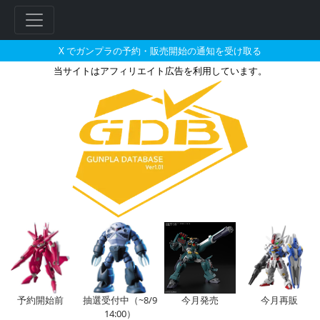
X でガンプラの予約・販売開始の通知を受け取る
当サイトはアフィリエイト広告を利用しています。
1/144 ウイングガンダムゼロカ
フ
リ
ー
ワ
ー
ド
検
索
予約開始前
抽選受付中（~8/9
今月発売
今月再販
14:00）