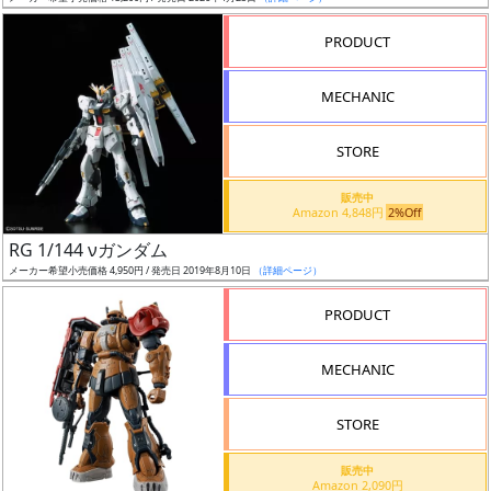
売
切
PRODUCT
含
む
MECHANIC
開
STORE
始
前
販売中
Amazon 4,848円
2%Off
抽
RG 1/144 νガンダム
選
メーカー希望小売価格 4,950円 / 発売日 2019年8月10日
（詳細ページ）
中
PRODUCT
在
MECHANIC
庫
復
STORE
活
販売中
近
Amazon 2,090円