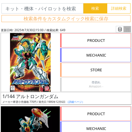
検索条件をカスタムクイック検索に保存
更新日時: 2025年7月30日15:00 / 検索結果: 649
PRODUCT
MECHANIC
STORE
売切れ
Amazon -
フ
1/144 アルトロンガンダム
リ
メーカー希望小売価格 770円 / 発売日 1995年12月6日
（詳細ページ）
ー
PRODUCT
ワ
ー
MECHANIC
ド