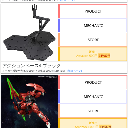
ア
PRODUCT
ー
ト
MECHANIC
イ
ラ
ス
STORE
ト
販売中
レ
Amazon 500円
24%Off
ー
アクションベース4 ブラック
タ
メーカー希望小売価格 660円 / 発売日 2017年12月16日
（詳細ページ）
ー
PRODUCT
MECHANIC
付
属
STORE
品
（β）
販売中
Amazon 1,870円
11%Off