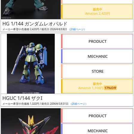
価
格
販売中
Amazon 2,420円
改
定
HG 1/144 ガンダムレオパルド
メーカー希望小売価格 2,420円 / 発売日 2026年8月8日
（詳細ページ）
予
定
PRODUCT
発
MECHANIC
売
時
STORE
期
販売中
Amazon 1,100円
17%Off
HGUC 1/144 ザクI
メーカー希望小売価格 1,320円 / 発売日 2006年5月31日
（詳細ページ）
再
PRODUCT
販
月
MECHANIC