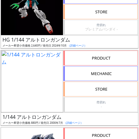
検
STORE
索
売切れ
プレミアムバンダイ -
HG 1/144 アルトロンガンダム
グ
メーカー希望小売価格 2,640円 / 発売日 2024年10月
（詳細ページ）
レ
ー
PRODUCT
ド
MECHANIC
ス
STORE
ケ
売切れ
ー
-
ル
1/144 アルトロンガンダム
メーカー希望小売価格 880円 / 発売日 2000年7月
（詳細ページ）
PRODUCT
成