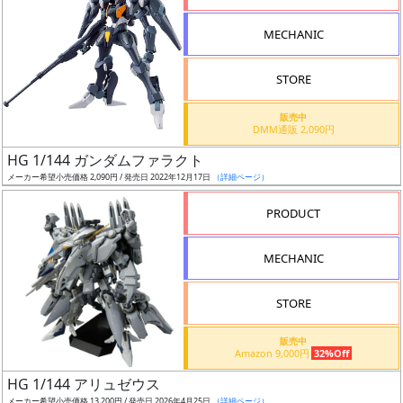
形
MECHANIC
色
STORE
シ
販売中
DMM通販 2,090円
リ
HG 1/144 ガンダムファラクト
ー
メーカー希望小売価格 2,090円 / 発売日 2022年12月17日
（詳細ページ）
ズ・
タ
PRODUCT
イ
ト
MECHANIC
ル
STORE
販売中
状
Amazon 9,000円
32%Off
況
HG 1/144 アリュゼウス
メーカー希望小売価格 13,200円 / 発売日 2026年4月25日
（詳細ページ）