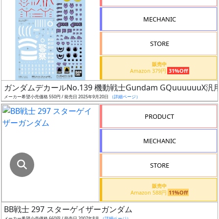
指
定
MECHANIC
し
た
STORE
店
舗
販売中
Amazon 379円
31%Off
が
最
ガンダムデカールNo.139 機動戦士Gundam GQuuuuuuX汎
安
メーカー希望小売価格 550円 / 発売日 2025年9月20日
（詳細ページ）
値
PRODUCT
の
み
MECHANIC
表
示
STORE
ボ
販売中
ッ
Amazon 588円
11%Off
ク
BB戦士 297 スターゲイザーガンダム
ス
メーカー希望小売価格 660円 / 発売日 2007年8月
（詳細ページ）