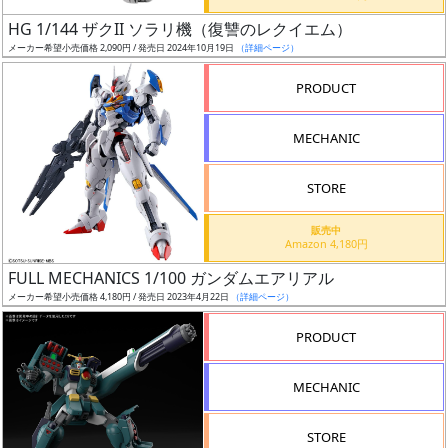
日
HG 1/144 ザクII ソラリ機（復讐のレクイエム）
発
メーカー希望小売価格 2,090円 / 発売日 2024年10月19日
（詳細ページ）
売
PRODUCT
Web
MECHANIC
プッ
シュ
通知
STORE
対象
販売中
Amazon 4,180円
ギ
FULL MECHANICS 1/100 ガンダムエアリアル
ャ
メーカー希望小売価格 4,180円 / 発売日 2023年4月22日
（詳細ページ）
ラ
リ
PRODUCT
ー
あ
MECHANIC
り
STORE