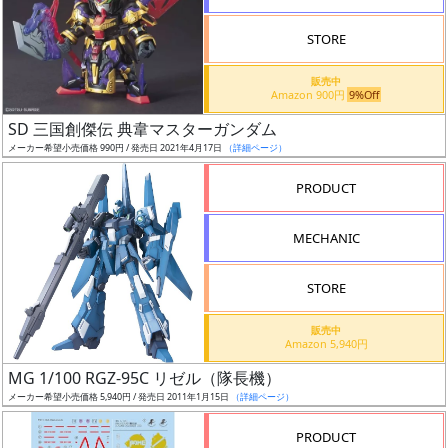
STORE
販売中
Amazon 900円
9%Off
割
SD 三国創傑伝 典韋マスターガンダム
引
メーカー希望小売価格 990円 / 発売日 2021年4月17日
（詳細ページ）
PRODUCT
販
MECHANIC
路
STORE
店
販売中
Amazon 5,940円
舗
MG 1/100 RGZ-95C リゼル（隊長機）
メーカー希望小売価格 5,940円 / 発売日 2011年1月15日
（詳細ページ）
PRODUCT