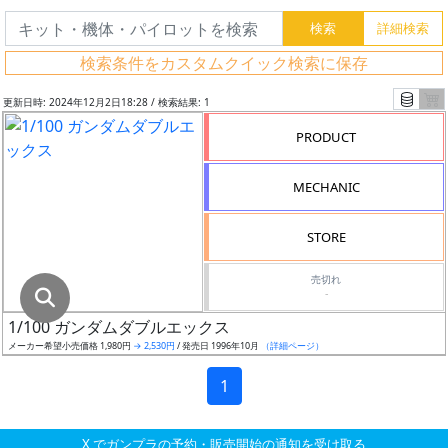
グ
レ
検索条件をカスタムクイック検索に保存
ー
ド
更新日時: 2024年12月2日18:28 / 検索結果: 1
PRODUCT
ス
MECHANIC
ケ
ー
STORE
ル
売切れ
-
1/100 ガンダムダブルエックス
成
メーカー希望小売価格 1,980円
→ 2,530円
/ 発売日 1996年10月
（詳細ページ）
形
色
1
X でガンプラの予約・販売開始の通知を受け取る