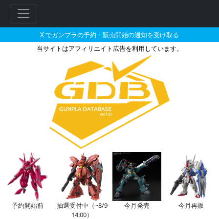
X でガンプラの予約・販売開始の通知を受け取る
当サイトはアフィリエイト広告を利用しています。
1/100 ガンダムダブルエックス
フ
リ
ー
ワ
ー
ド
検
索
予約開始前
抽選受付中（~8/9
今月発売
今月再販
14:00）