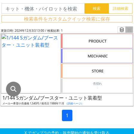
グ
レ
検索条件をカスタムクイック検索に保存
ー
ド
更新日時: 2024年12月3日13:00 / 検索結果: 1
PRODUCT
ス
MECHANIC
ケ
ー
STORE
ル
売切れ
-
1/144 Sガンダム/ブースター・ユニット装着型
成
メーカー希望小売価格 1,540円 / 発売日 1988年11月
（詳細ページ）
形
色
1
X でガンプラの予約・販売開始の通知を受け取る