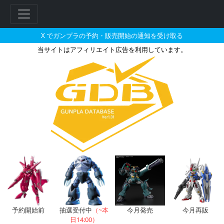
X でガンプラの予約・販売開始の通知を受け取る
当サイトはアフィリエイト広告を利用しています。
1/144 Sガンダム/ブースター
フ
リ
ー
ワ
ー
ド
検
索
予約開始前
抽選受付中
（~本
今月発売
今月再販
日14:00）