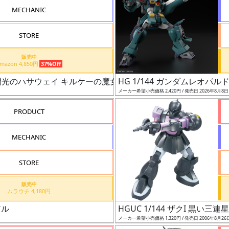
MECHANIC
STORE
販売中
Amazon 4,850円
37%Off
ム 閃光のハサウェイ キルケーの魔女）
HG 1/144 ガンダムレオパル
メーカー希望小売価格 2,420円 / 発売日 2026年8月8
PRODUCT
MECHANIC
STORE
販売中
ムラウチ 4,180円
アル
HGUC 1/144 ザクI 黒い三連
メーカー希望小売価格 1,320円 / 発売日 2006年8月26