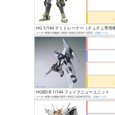
ケ
ー
ル
HG 1/144 デミトレーナー（チュチュ専用
メーカー希望小売価格 1,540円 / 発売日 2022年11月5日
（詳細ページ）
成
形
色
シ
リ
ー
ズ・
HGBD:R 1/144 フェイクニューユニット
タ
メーカー希望小売価格 935円 / 発売日 2020年6月27日
（詳細ページ）
イ
ト
ル