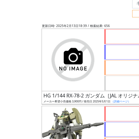
フ
リ
ー
更新日時: 2025年2月13日18:39 / 検索結果: 656
ワ
ー
ド
検
索
グ
レ
HG 1/144 RX-78-2 ガンダム［JAL オリジ
ー
メーカー希望小売価格 3,900円 / 発売日 2025年5月1日
（詳細ページ）
ド
ス