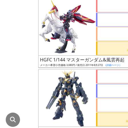
在
庫
復
活
近
日
発
HGFC 1/144 マスターガンダム&風雲再起
売
メーカー希望小売価格 3,080円 / 発売日 2011年8月27日
（詳細ページ）
Web
プッ
シュ
通知
対象
ギ
ャ