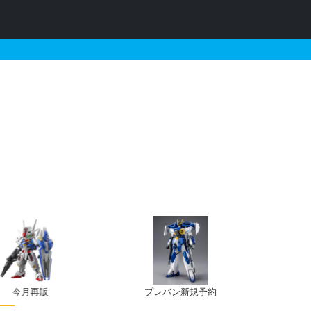
ジナルカラーVer.］とそれ
今月再販
プレバン新規予約