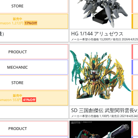
STORE
販売中
Amazon 1,272円
17%Off
機）
HG 1/144 アリュゼウス
メーカー希望小売価格 13,200円 / 発売日 2026年4月2
PRODUCT
MECHANIC
STORE
販売中
Amazon 553円
41%Off
SD 三国創傑伝 武聖関羽雲長
メーカー希望小売価格 1,100円 / 発売日 2021年4月24
PRODUCT