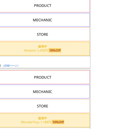
PRODUCT
MECHANIC
STORE
販売中
Amazon 1,450円
18%Off
日
（詳細ページ）
PRODUCT
MECHANIC
STORE
販売中
WonderToys 1,188円
10%Off