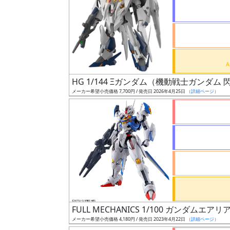
状
況
売
HG 1/144 Ξガンダム（機動戦士ガンダ
切
メーカー希望小売価格 7,700円 / 発売日 2026年4月25日
（詳細ページ）
含
む
開
始
前
抽
選
FULL MECHANICS 1/100 ガンダムエアリ
中
メーカー希望小売価格 4,180円 / 発売日 2023年4月22日
（詳細ページ）