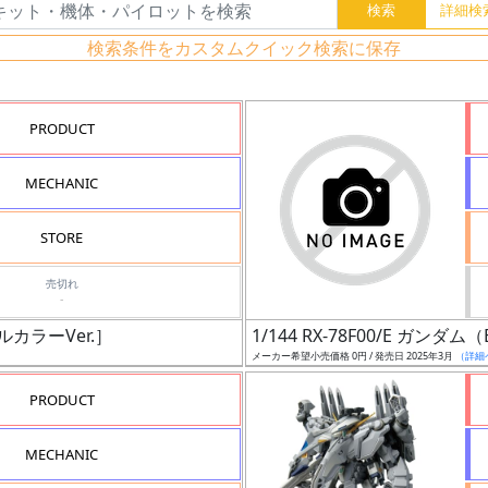
検索条件をカスタムクイック検索に保存
PRODUCT
MECHANIC
STORE
売切れ
-
ナルカラーVer.］
1/144 RX-78F00/E ガン
メーカー希望小売価格 0円 / 発売日 2025年3月
（詳細
PRODUCT
MECHANIC