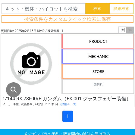
グ
レ
検索条件をカスタムクイック検索に保存
ー
ド
更新日時: 2025年2月13日18:40 / 検索結果: 1
PRODUCT
ス
MECHANIC
ケ
ー
STORE
ル
売切れ
-
1/144 RX-78F00/E ガンダム（EX-001 グラスフェザー装備
成
メーカー希望小売価格 0円 / 発売日 2025年3月
（詳細ページ）
形
色
1
X でガンプラの予約・販売開始の通知を受け取る