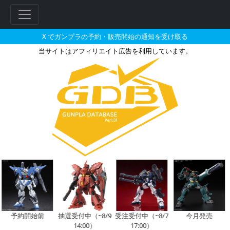
X でガンプラの予約・販売開始の通知を受け取る
当サイトはアフィリエイト広告を利用しています。
1/144 RX-78F00/E ガンダ
フ
リ
ー
ワ
ー
ド
検
索
予約開始前
抽選受付中（~8/9
受注受付中（~8/7
今月発売
14:00）
17:00）