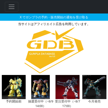
X でガンプラの予約・販売開始の通知を受け取る
当サイトはアフィリエイト広告を利用しています。
ARMORED CORE Ⅵ FIRES OF
フ
リ
ー
ワ
ー
ド
検
索
予約開始前
抽選受付中（~8/9
受注受付中（~8/7
今月発売
14:00）
17:00）