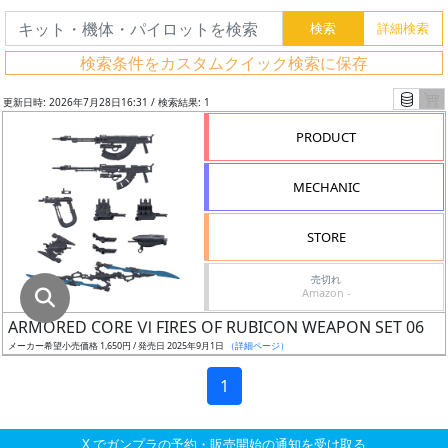
グ
レ
検索条件をカスタムクイック検索に保存
ー
ド
更新日時: 2026年7月28日16:31 / 検索結果: 1
PRODUCT
ス
MECHANIC
ケ
ー
STORE
ル
売切れ
Amazon -
ARMORED CORE Ⅵ FIRES OF RUBICON WEAPON SET 06
成
メーカー希望小売価格 1,650円 / 発売日 2025年9月1日
（詳細ページ）
形
色
1
X でガンプラの予約・販売開始の通知を受け取る